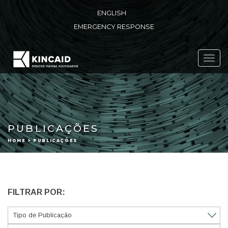
ENGLISH
EMERGENCY RESPONSE
Toggl
navig
PUBLICAÇÕES
HOME > PUBLICAÇÕES
FILTRAR POR: