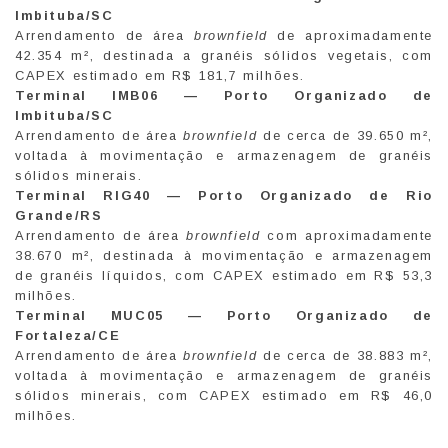
Imbituba/SC
Arrendamento de área
brownfield
de aproximadamente
42.354 m², destinada a granéis sólidos vegetais, com
CAPEX estimado em R$ 181,7 milhões.
Terminal IMB06 — Porto Organizado de
Imbituba/SC
Arrendamento de área
brownfield
de cerca de 39.650 m²,
voltada à movimentação e armazenagem de granéis
sólidos minerais.
Terminal RIG40 — Porto Organizado de Rio
Grande/RS
Arrendamento de área
brownfield
com aproximadamente
38.670 m², destinada à movimentação e armazenagem
de granéis líquidos, com CAPEX estimado em R$ 53,3
milhões.
Terminal MUC05 — Porto Organizado de
Fortaleza/CE
Arrendamento de área
brownfield
de cerca de 38.883 m²,
voltada à movimentação e armazenagem de granéis
sólidos minerais, com CAPEX estimado em R$ 46,0
milhões.