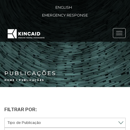
ENGLISH
EMERGENCY RESPONSE
Toggl
navig
PUBLICAÇÕES
HOME > PUBLICAÇÕES
FILTRAR POR: