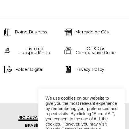
Doing Business
Mercado de Gás
Livro de
Oil & Gas
Jurisprudência
Comparative Guide
Folder Digital
Privacy Policy
We use cookies on our website to
give you the most relevant experience
by remembering your preferences and
repeat visits. By clicking “Accept All”,
RIO DE JANEIRO
SÃO PAULO
you consent to the use of ALL the
cookies. However, you may visit
BRASÍLIA
VITÓRIA