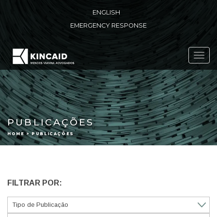
ENGLISH
EMERGENCY RESPONSE
Toggl
navig
PUBLICAÇÕES
HOME > PUBLICAÇÕES
FILTRAR POR: