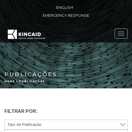
ENGLISH
EMERGENCY RESPONSE
Toggl
navig
PUBLICAÇÕES
HOME > PUBLICAÇÕES
FILTRAR POR: