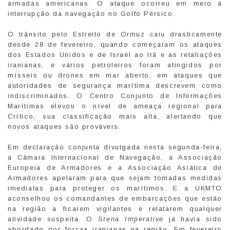
armadas americanas. O ataque ocorreu em meio à
interrupção da navegação no Golfo Pérsico.
O trânsito pelo Estreito de Ormuz caiu drasticamente
desde 28 de fevereiro, quando começaram os ataques
dos Estados Unidos e de Israel ao Irã e as retaliações
iranianas, e vários petroleiros foram atingidos por
mísseis ou drones em mar aberto, em ataques que
autoridades de segurança marítima descrevem como
indiscriminados. O Centro Conjunto de Informações
Marítimas elevou o nível de ameaça regional para
Crítico, sua classificação mais alta, alertando que
novos ataques são prováveis.
Em declaração conjunta divulgada nesta segunda-feira,
a Câmara Internacional de Navegação, a Associação
Europeia de Armadores e a Associação Asiática de
Armadores apelaram para que sejam tomadas medidas
imediatas para proteger os marítimos. E a UKMTO
aconselhou os comandantes de embarcações que estão
na região a ficarem vigilantes e relatarem qualquer
atividade suspeita. O
Stena Imperative
já havia sido
abordado por forças iranianas na região. Em fevereiro