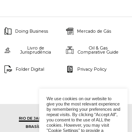
Doing Business
Mercado de Gás
Livro de
Oil & Gas
Jurisprudência
Comparative Guide
Folder Digital
Privacy Policy
We use cookies on our website to
give you the most relevant experience
by remembering your preferences and
repeat visits. By clicking “Accept All”,
RIO DE JANEIRO
SÃO PAULO
you consent to the use of ALL the
cookies. However, you may visit
BRASÍLIA
VITÓRIA
"Cookie Settings" to provide a