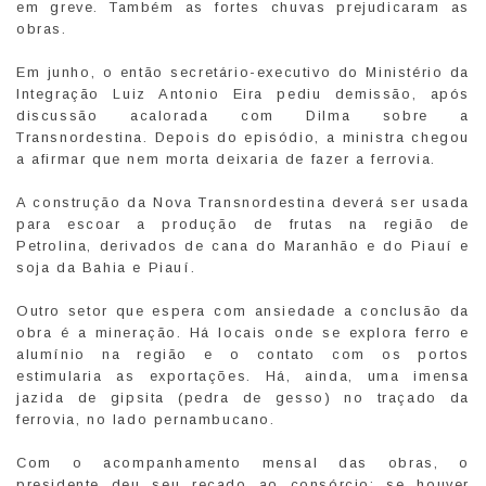
em greve. Também as fortes chuvas prejudicaram as
obras.
Em junho, o então secretário-executivo do Ministério da
Integração Luiz Antonio Eira pediu demissão, após
discussão acalorada com Dilma sobre a
Transnordestina. Depois do episódio, a ministra chegou
a afirmar que nem morta deixaria de fazer a ferrovia.
A construção da Nova Transnordestina deverá ser usada
para escoar a produção de frutas na região de
Petrolina, derivados de cana do Maranhão e do Piauí e
soja da Bahia e Piauí.
Outro setor que espera com ansiedade a conclusão da
obra é a mineração. Há locais onde se explora ferro e
alumínio na região e o contato com os portos
estimularia as exportações. Há, ainda, uma imensa
jazida de gipsita (pedra de gesso) no traçado da
ferrovia, no lado pernambucano.
Com o acompanhamento mensal das obras, o
presidente deu seu recado ao consórcio: se houver