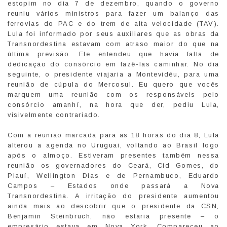
estopim no dia 7 de dezembro, quando o governo
reuniu vários ministros para fazer um balanço das
ferrovias do PAC e do trem de alta velocidade (TAV).
Lula foi informado por seus auxiliares que as obras da
Transnordestina estavam com atraso maior do que na
última previsão. Ele entendeu que havia falta de
dedicação do consórcio em fazê-las caminhar. No dia
seguinte, o presidente viajaria a Montevidéu, para uma
reunião de cúpula do Mercosul. Eu quero que vocês
marquem uma reunião com os responsáveis pelo
consórcio amanhí, na hora que der, pediu Lula,
visivelmente contrariado.
Com a reunião marcada para as 18 horas do dia 8, Lula
alterou a agenda no Uruguai, voltando ao Brasil logo
após o almoço. Estiveram presentes também nessa
reunião os governadores do Ceará, Cid Gomes, do
Piauí, Wellington Dias e de Pernambuco, Eduardo
Campos – Estados onde passará a Nova
Transnordestina. A irritação do presidente aumentou
ainda mais ao descobrir que o presidente da CSN,
Benjamin Steinbruch, não estaria presente – o
empresário estava em Nova York. Compareceu ao