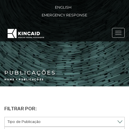
ENGLISH
EMERGENCY RESPONSE
Toggl
navig
PUBLICAÇÕES
HOME > PUBLICAÇÕES
FILTRAR POR: