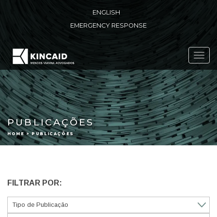
ENGLISH
EMERGENCY RESPONSE
Toggl
navig
PUBLICAÇÕES
HOME > PUBLICAÇÕES
FILTRAR POR: