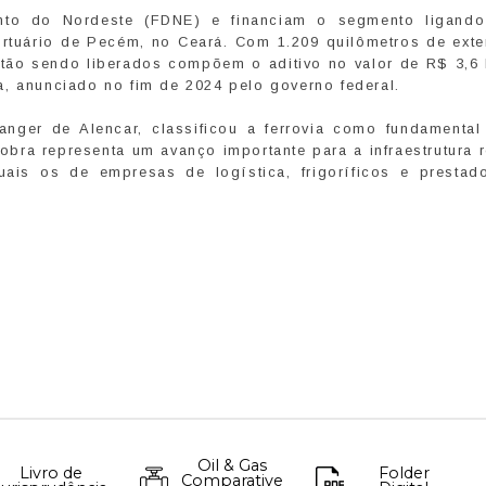
to do Nordeste (FDNE) e financiam o segmento ligando
Portuário de Pecém, no Ceará. Com 1.209 quilômetros de exte
stão sendo liberados compõem o aditivo no valor de R$ 3,6 
, anunciado no fim de 2024 pelo governo federal.
anger de Alencar, classificou a ferrovia como fundamental
bra representa um avanço importante para a infraestrutura 
quais os de empresas de logística, frigoríficos e prestad
Oil & Gas
Livro de
Folder
Comparative