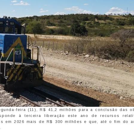
gunda-feira (11), R$ 41,2 milhões para a conclusão das o
sponde à terceira liberação este ano de recursos relat
dos em 2026 mais de R$ 300 milhões e que, até o fim do a
.