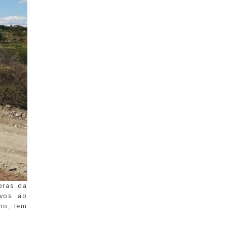
bras da
ivos ao
no, tem