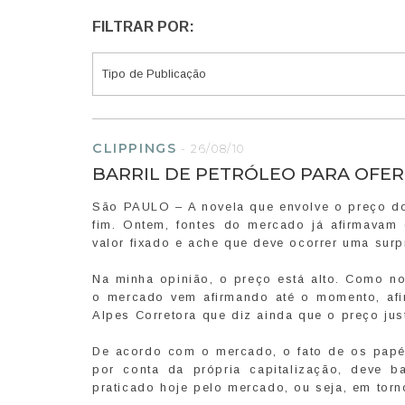
FILTRAR POR:
CLIPPINGS
-
26/08/10
BARRIL DE PETRÓLEO PARA OFER
São PAULO – A novela que envolve o preço do 
fim. Ontem, fontes do mercado já afirmavam
valor fixado e ache que deve ocorrer uma surpr
Na minha opinião, o preço está alto. Como no
o mercado vem afirmando até o momento, afi
Alpes Corretora que diz ainda que o preço just
De acordo com o mercado, o fato de os papéi
por conta da própria capitalização, deve b
praticado hoje pelo mercado, ou seja, em tor