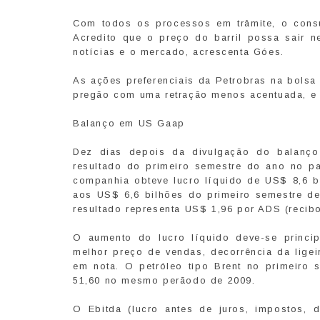
Com todos os processos em trâmite, o consul
Acredito que o preço do barril possa sair ne
notícias e o mercado, acrescenta Góes.
As ações preferenciais da Petrobras na bolsa
pregão com uma retração menos acentuada, e 
Balanço em US Gaap
Dez dias depois da divulgação do balanço 
resultado do primeiro semestre do ano no p
companhia obteve lucro líquido de US$ 8,6 
aos US$ 6,6 bilhões do primeiro semestre de 
resultado representa US$ 1,96 por ADS (reci
O aumento do lucro líquido deve-se princi
melhor preço de vendas, decorrência da ligeir
em nota. O petróleo tipo Brent no primeiro 
51,60 no mesmo perãodo de 2009.
O Ebitda (lucro antes de juros, impostos, 