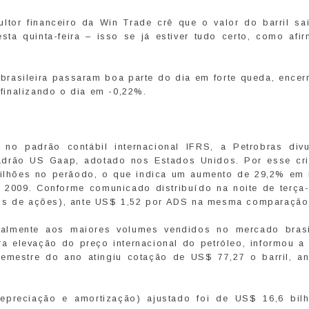
tor financeiro da Win Trade crê que o valor do barril sai
sta quinta-feira – isso se já estiver tudo certo, como afi
 brasileira passaram boa parte do dia em forte queda, encer
finalizando o dia em -0,22%.
no padrão contábil internacional IFRS, a Petrobras div
adrão US Gaap, adotado nos Estados Unidos. Por esse crit
bilhões no perãodo, o que indica um aumento de 29,2% em 
2009. Conforme comunicado distribuído na noite de terça-f
bos de ações), ante US$ 1,52 por ADS na mesma comparação
palmente aos maiores volumes vendidos no mercado brasi
a elevação do preço internacional do petróleo, informou a 
semestre do ano atingiu cotação de US$ 77,27 o barril, a
depreciação e amortização) ajustado foi de US$ 16,6 bil