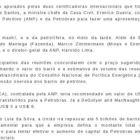
 apurados pelas duas certificadoras internacionais que fi
e Santos, a ministra-chefe da Casa Civil, Erenice Guerra, c
o Petróleo (ANP) e da Petrobras para fazer uma apresenta
manhí, e a da petrolífera, no meio da tarde. Além de E
ido Mantega (Fazenda), Márcio Zimmermann (Minas e Ener
, e o diretor-geral da ANP, Haroldo Lima.
cipantes das reuniões concordarem com o preço sugerid
lhando o valor do barril e a estimativa de volume das rese
traordinária do Conselho Nacional de Política Energética 
cessão onerosa dos barris de petróleo.
(GCA), contratada pela ANP, teria recomendado um valor de U
transferidos para a Petrobras. Já a DeGolyer and MacNaught
 US$ 5 a US$ 6.
o Lula da Silva, a União irá repassar até 5 bilhões de barri
damental para que a empresa defina o montante total
io para tentar efetivar o aumento de capital da Petrobras a
nciais.