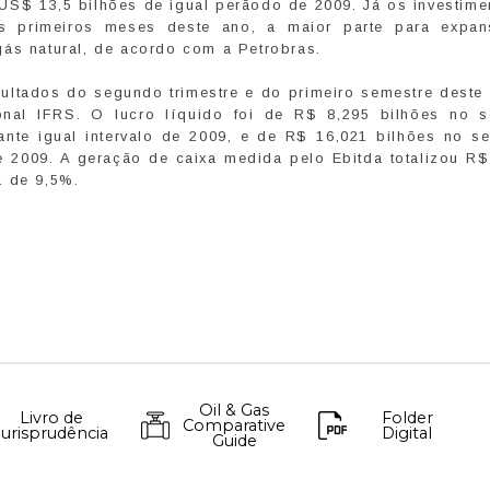
US$ 13,5 bilhões de igual perãodo de 2009. Já os investime
is primeiros meses deste ano, a maior parte para expa
gás natural, de acordo com a Petrobras.
sultados do segundo trimestre e do primeiro semestre deste
onal IFRS. O lucro líquido foi de R$ 8,295 bilhões no 
nte igual intervalo de 2009, e de R$ 16,021 bilhões no se
 2009. A geração de caixa medida pelo Ebitda totalizou R$
a de 9,5%.
Oil & Gas
Livro de
Folder
Comparative
Jurisprudência
Digital
Guide