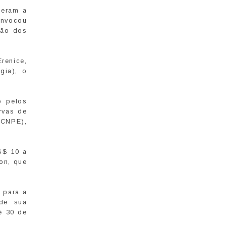
zeram a
onvocou
ção dos
renice,
gia), o
o pelos
rvas de
(CNPE),
S$ 10 a
on, que
s para a
 de sua
té 30 de