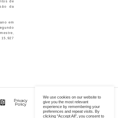
ntos de
nsão da
 ano em
segundo
mestre,
 15,927
We use cookies on our website to
Privacy
give you the most relevant
Policy
experience by remembering your
preferences and repeat visits. By
clicking “Accept All”, you consent to