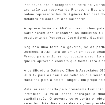
Por causa das discrepâncias entre os valores
avaliação das reservas de Franco, na Bacia d
ontem representantes da Agência Nacional d
detalhes de cada um dos pareceres.
A apresentação da ANP ocorreu ontem pela 
participaram dos encontros os ministros Gu
presidente da Petrobras, José Sérgio Gabrielli
Segundo uma fonte do governo, se os parti
técnicos, a ANP terá de emitir um laudo deta
Franco para então ser convocada a reunião ex
que irá aprovar o contrato que formalizará a 
A certificadora Gaffney, Cline & Associates 
US$ 12 para os barris de petróleo que serão 
trabalhou para a estatal, sugeriu um preço de
Pela lei sancionada pelo presidente Luiz Ináci
Petrobras. O valor dessa operação é fun
capitalização. O governo corre contra o relóg
setembro, três dias antes das eleições preside