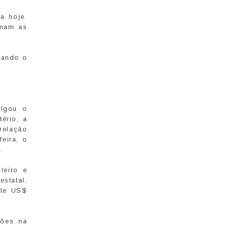
a hoje.
rmam as
rando o
ulgou o
ério, a
relação
eira, o
.
leiro e
estatal,
nte US$
hões na