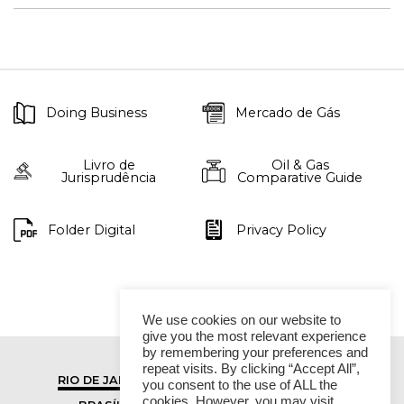
Doing Business
Mercado de Gás
Livro de
Oil & Gas
Jurisprudência
Comparative Guide
Folder Digital
Privacy Policy
We use cookies on our website to
give you the most relevant experience
by remembering your preferences and
repeat visits. By clicking “Accept All”,
RIO DE JANEIRO
SÃO PAULO
you consent to the use of ALL the
cookies. However, you may visit