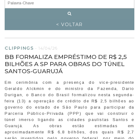
< VOLTAR
CLIPPINGS
-
14/04/26
BB FORMALIZA EMPRÉSTIMO DE R$ 2,5
BILHÕES A SP PARA OBRAS DO TÚNEL
SANTOS-GUARUJÁ
Em cerimônia com a presença do vice-presidente
Geraldo Alckmin e do ministro da Fazenda, Dario
Durigan, o Banco do Brasil formalizou nesta segunda-
feira (13) a operação de crédito de R$ 2,5 bilhões ao
governo do estado de São Paulo para participar da
Parceria Público-Privada (PPP) que vai construir o
túnel imerso ligando as cidades paulistas Santos e
Guarujá. As obras estão estimadas em
aproximadamente R$ 6,8 bilhões, dos quais R$ 2,7
serão investidos pelo governo federal, por meio do