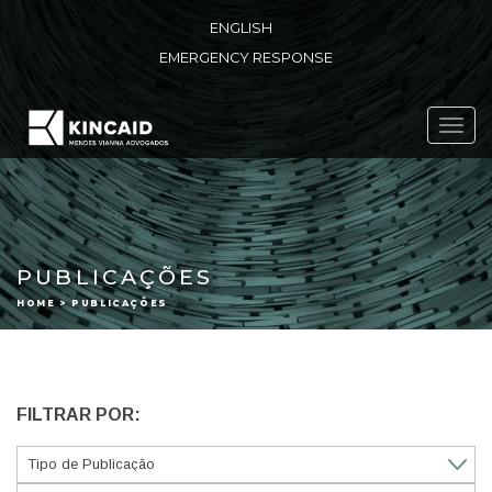
ENGLISH
EMERGENCY RESPONSE
Toggl
navig
PUBLICAÇÕES
HOME > PUBLICAÇÕES
FILTRAR POR: