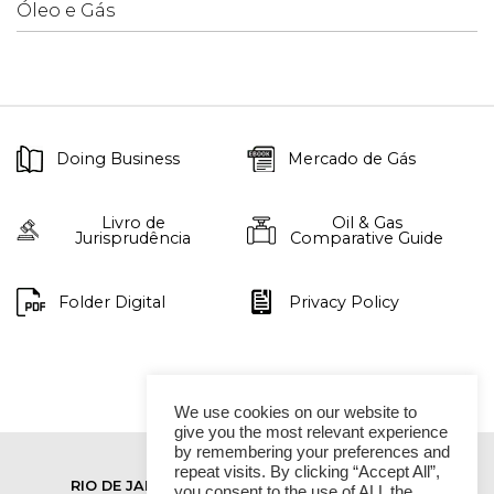
Óleo e Gás
Doing Business
Mercado de Gás
Livro de
Oil & Gas
Jurisprudência
Comparative Guide
Folder Digital
Privacy Policy
We use cookies on our website to
give you the most relevant experience
by remembering your preferences and
repeat visits. By clicking “Accept All”,
RIO DE JANEIRO
SÃO PAULO
you consent to the use of ALL the