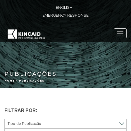
ENGLISH
EMERGENCY RESPONSE
Toggl
navig
PUBLICAÇÕES
HOME > PUBLICAÇÕES
FILTRAR POR: