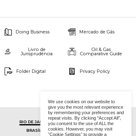
Doing Business
Mercado de Gás
Livro de
Oil & Gas
Jurisprudência
Comparative Guide
Folder Digital
Privacy Policy
We use cookies on our website to
give you the most relevant experience
by remembering your preferences and
repeat visits. By clicking “Accept All”,
RIO DE JANEIRO
SÃO PAULO
you consent to the use of ALL the
cookies. However, you may visit
BRASÍLIA
VITÓRIA
"Cookie Settings" to provide a