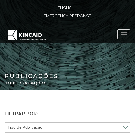
ENGLISH
EMERGENCY RESPONSE
Toggl
navig
PUBLICAÇÕES
HOME > PUBLICAÇÕES
FILTRAR POR: