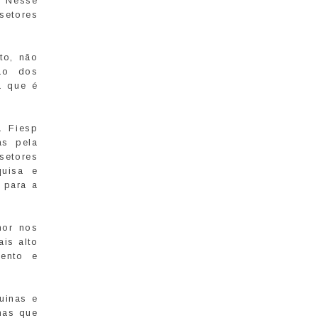
. Nesse
setores
to, não
ão dos
a que é
a Fiesp
as pela
setores
quisa e
 para a
hor nos
is alto
mento e
uinas e
mas que