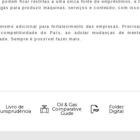
podem ficar restritas a uma única fonte de empréstimos, e 
e gás para produzir máquinas, serviços e conteúdo, com isso
ismo adicional para fortalecimento das empresas. Precis
a competitividade do País, ao adotar mudanças de menta
dade. Sempre é possível fazer mais.
Oil & Gas
Livro de
Folder
Comparative
Jurisprudência
Digital
Guide