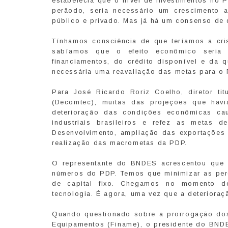
estabelecia que o nível de investimentos no
perãodo, seria necessário um crescimento a
público e privado. Mas já há um consenso de 
Tínhamos consciência de que teríamos a cri
sabíamos que o efeito econômico seria 
financiamentos, do crédito disponível e da q
necessária uma reavaliação das metas para o 
Para José Ricardo Roriz Coelho, diretor ti
(Decomtec), muitas das projeções que havi
deterioração das condições econômicas cau
industriais brasileiros e refez as metas 
Desenvolvimento, ampliação das exportações
realização das macrometas da PDP.
O representante do BNDES acrescentou que 
números do PDP. Temos que minimizar as per
de capital fixo. Chegamos no momento de 
tecnologia. É agora, uma vez que a deterioraç
Quando questionado sobre a prorrogação dos
Equipamentos (Finame), o presidente do BND