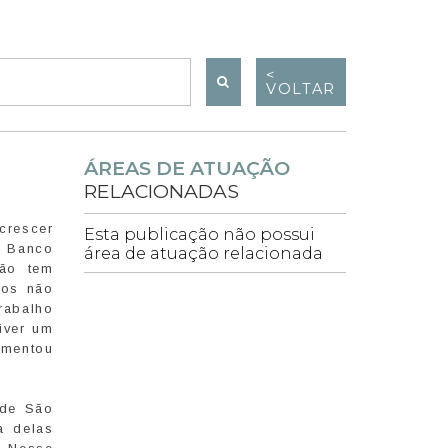
<
VOLTAR
ÁREAS DE ATUAÇÃO
RELACIONADAS
crescer
Esta publicação não possui
o Banco
área de atuação relacionada
não tem
mos não
rabalho
iver um
umentou
 de São
a delas