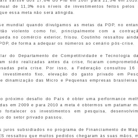
 País saísse dos 17,6% do PIB em 2007 para 21,3% em 2010
nual de 11,3% nos níveis de investimentos feitos pelos 
que essa meta não será atingida.
se mundial quando divulgamos as metas da PDP, no entan
tão violento como foi, principalmente com a contraç
ueda no comércio exterior, frisou. Coutinho ressaltou aind
PDP, de forma a adequar os números ao cenário pós-crise.
tular do Departamento de Competitividade e Tecnologia d
am sido realizadas antes da crise, ficaram comprometid
sadas pela crise. Por isso, a Federação consultou 16 
de investimento fixo, elevação do gasto privado em Pes
 e dinamização das Micro e Pequenas empresas brasileiras
o próximo desafio do País é obter uma performance mel
das em 2009 e para 2010 a meta é obtermos um patamar ma
fortalecer os investimentos em pesquisa, desenvolvi
ão do setor privado passou.
 juros subsidiados no programa de Financiamento de Máq
ES ressaltou que muitos pedidos chegaram às suas mãos, 