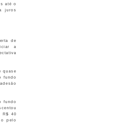
os até o
a juros
erta de
ciar a
ctativa
e quase
o fundo
 adesão
o fundo
scentou
, R$ 40
do pelo