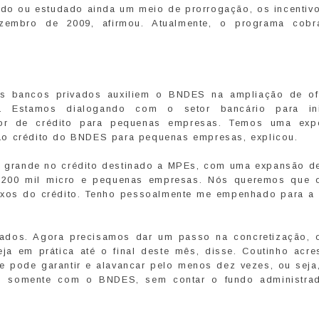
tado ou estudado ainda um meio de prorrogação, os incentiv
embro de 2009, afirmou. Atualmente, o programa cobr
s bancos privados auxiliem o BNDES na ampliação de of
. Estamos dialogando com o setor bancário para ini
dor de crédito para pequenas empresas. Temos uma expe
ao crédito do BNDES para pequenas empresas, explicou.
to grande no crédito destinado a MPEs, com uma expansão d
 200 mil micro e pequenas empresas. Nós queremos que 
aixos do crédito. Tenho pessoalmente me empenhado para a
vados. Agora precisamos dar um passo na concretização, 
eja em prática até o final deste mês, disse. Coutinho acre
e pode garantir e alavancar pelo menos dez vezes, ou seja
s, somente com o BNDES, sem contar o fundo administra