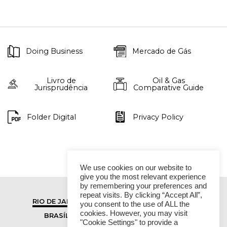
Doing Business
Mercado de Gás
Livro de
Oil & Gas
Jurisprudência
Comparative Guide
Folder Digital
Privacy Policy
We use cookies on our website to
give you the most relevant experience
by remembering your preferences and
repeat visits. By clicking “Accept All”,
RIO DE JANEIRO
SÃO PAULO
you consent to the use of ALL the
cookies. However, you may visit
BRASÍLIA
VITÓRIA
"Cookie Settings" to provide a