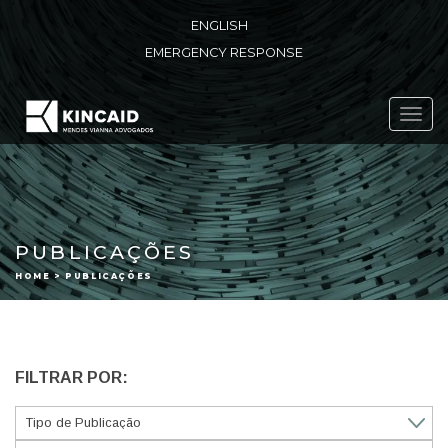
ENGLISH
EMERGENCY RESPONSE
Toggl
navig
PUBLICAÇÕES
HOME > PUBLICAÇÕES
FILTRAR POR: