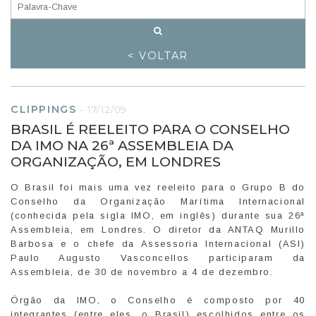
< VOLTAR
CLIPPINGS
-
17/12/09
BRASIL É REELEITO PARA O CONSELHO
DA IMO NA 26ª ASSEMBLEIA DA
ORGANIZAÇÃO, EM LONDRES
O Brasil foi mais uma vez reeleito para o Grupo B do
Conselho da Organização Marítima Internacional
(conhecida pela sigla IMO, em inglês) durante sua 26ª
Assembleia, em Londres. O diretor da ANTAQ Murillo
Barbosa e o chefe da Assessoria Internacional (ASI)
Paulo Augusto Vasconcellos participaram da
Assembleia, de 30 de novembro a 4 de dezembro.
Órgão da IMO, o Conselho é composto por 40
integrantes (entre eles, o Brasil) escolhidos entre os