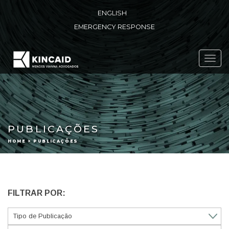
ENGLISH
EMERGENCY RESPONSE
Toggl
navig
PUBLICAÇÕES
HOME > PUBLICAÇÕES
FILTRAR POR: