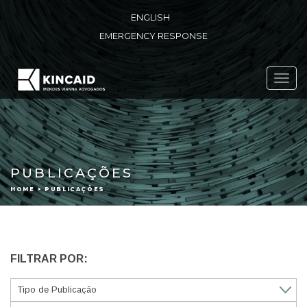
ENGLISH
EMERGENCY RESPONSE
Toggl
navig
PUBLICAÇÕES
HOME > PUBLICAÇÕES
FILTRAR POR: