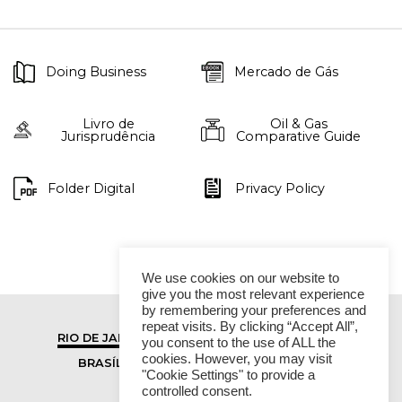
Doing Business
Mercado de Gás
Livro de
Oil & Gas
Jurisprudência
Comparative Guide
Folder Digital
Privacy Policy
We use cookies on our website to
give you the most relevant experience
by remembering your preferences and
repeat visits. By clicking “Accept All”,
RIO DE JANEIRO
SÃO PAULO
you consent to the use of ALL the
cookies. However, you may visit
BRASÍLIA
VITÓRIA
"Cookie Settings" to provide a
controlled consent.