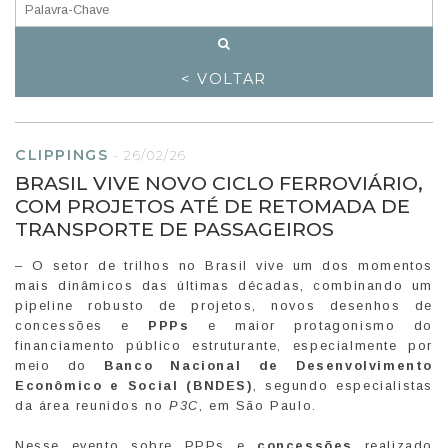
< VOLTAR
CLIPPINGS
-
26/02/26
BRASIL VIVE NOVO CICLO FERROVIÁRIO,
COM PROJETOS ATÉ DE RETOMADA DE
TRANSPORTE DE PASSAGEIROS
– O setor de trilhos no Brasil vive um dos momentos
mais dinâmicos das últimas décadas, combinando um
pipeline robusto de projetos, novos desenhos de
concessões e
PPPs
e maior protagonismo do
financiamento público estruturante, especialmente por
meio do
Banco Nacional de Desenvolvimento
Econômico e Social (BNDES)
, segundo especialistas
da área reunidos no
P3C
, em São Paulo.
Nesse evento sobre PPPs e
concessões
realizado