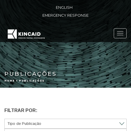
ENGLISH
EMERGENCY RESPONSE
Toggl
navig
PUBLICAÇÕES
HOME > PUBLICAÇÕES
FILTRAR POR: