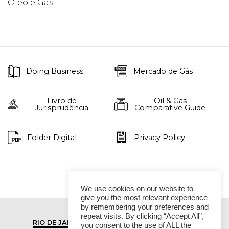
Óleo e Gás
Doing Business
Mercado de Gás
Livro de
Oil & Gas
Jurisprudência
Comparative Guide
Folder Digital
Privacy Policy
We use cookies on our website to
give you the most relevant experience
by remembering your preferences and
repeat visits. By clicking “Accept All”,
RIO DE JANEIRO
SÃO PAULO
you consent to the use of ALL the