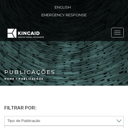
ENGLISH
EMERGENCY RESPONSE
Toggl
navig
PUBLICAÇÕES
HOME > PUBLICAÇÕES
FILTRAR POR: