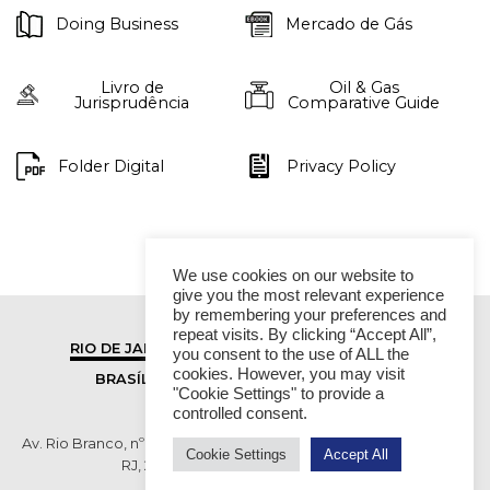
Doing Business
Mercado de Gás
Livro de
Oil & Gas
Jurisprudência
Comparative Guide
Folder Digital
Privacy Policy
We use cookies on our website to
give you the most relevant experience
by remembering your preferences and
repeat visits. By clicking “Accept All”,
RIO DE JANEIRO
SÃO PAULO
you consent to the use of ALL the
cookies. However, you may visit
BRASÍLIA
VITÓRIA
"Cookie Settings" to provide a
controlled consent.
Av. Rio Branco, nº 01, 14º andar - Ed. RB1- Centro, Rio de Janeiro -
Cookie Settings
Accept All
RJ, 20090-003 TEL (55 21) 2276 6200