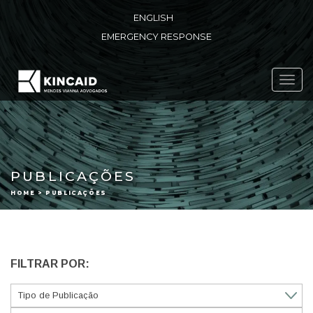
ENGLISH
EMERGENCY RESPONSE
Toggl
navig
PUBLICAÇÕES
HOME > PUBLICAÇÕES
FILTRAR POR: