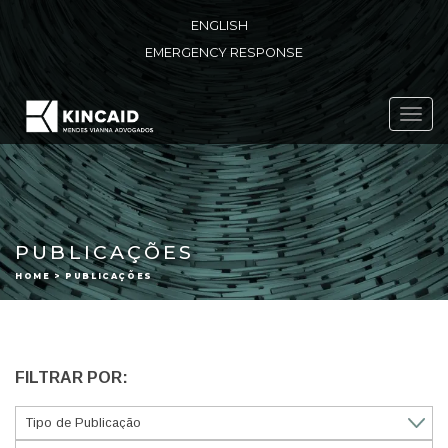
ENGLISH
EMERGENCY RESPONSE
Toggl
navig
PUBLICAÇÕES
HOME > PUBLICAÇÕES
FILTRAR POR: