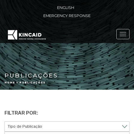
ENGLISH
EMERGENCY RESPONSE
Toggl
navig
PUBLICAÇÕES
HOME > PUBLICAÇÕES
FILTRAR POR: