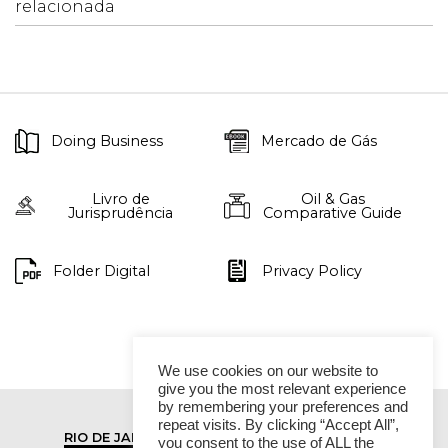
relacionada
Doing Business
Mercado de Gás
Livro de
Oil & Gas
Jurisprudência
Comparative Guide
Folder Digital
Privacy Policy
We use cookies on our website to
give you the most relevant experience
by remembering your preferences and
repeat visits. By clicking “Accept All”,
RIO DE JANEIRO
SÃO PAULO
you consent to the use of ALL the