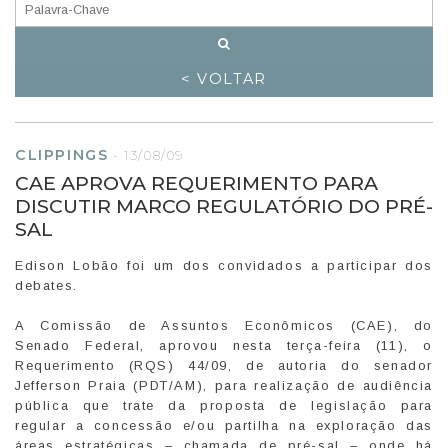
< VOLTAR
CLIPPINGS
-
13/08/09
CAE APROVA REQUERIMENTO PARA
DISCUTIR MARCO REGULATÓRIO DO PRÉ-
SAL
Edison Lobão foi um dos convidados a participar dos
debates.
A Comissão de Assuntos Econômicos (CAE), do
Senado Federal, aprovou nesta terça-feira (11), o
Requerimento (RQS) 44/09, de autoria do senador
Jefferson Praia (PDT/AM), para realização de audiência
pública que trate da proposta de legislação para
regular a concessão e/ou partilha na exploração das
áreas estratégicas – chamada de pré-sal – onde há