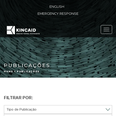
ENGLISH
EMERGENCY RESPONSE
Toggl
navig
PUBLICAÇÕES
HOME > PUBLICAÇÕES
FILTRAR POR: