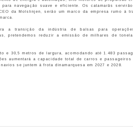
 para navegação suave e eficiente. Os catamarãs servirão
, CEO da Molslinjen, serão um marco da empresa rumo à tr
marca.
ra a transição da indústria de balsas para operaçõ
as, pretendemos reduzir a emissão de milhares de tonel
to e 30,5 metros de largura, acomodando até 1.483 passag
es aumentará a capacidade total de carros e passageiros 
 navios se juntem à frota dinamarquesa em 2027 e 2028.