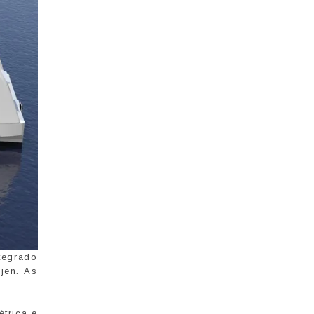
tegrado
jen. As
trica e