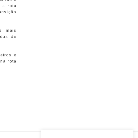
 a rota
ansição
es mais
adas de
eiros e
na rota