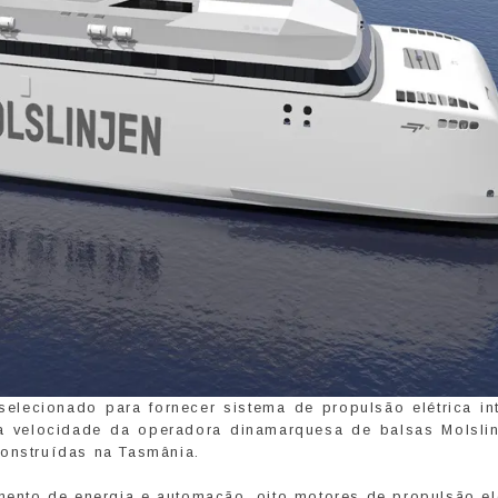
 selecionado para fornecer sistema de propulsão elétrica in
a velocidade da operadora dinamarquesa de balsas Molslin
construídas na Tasmânia.
mento de energia e automação, oito motores de propulsão elé