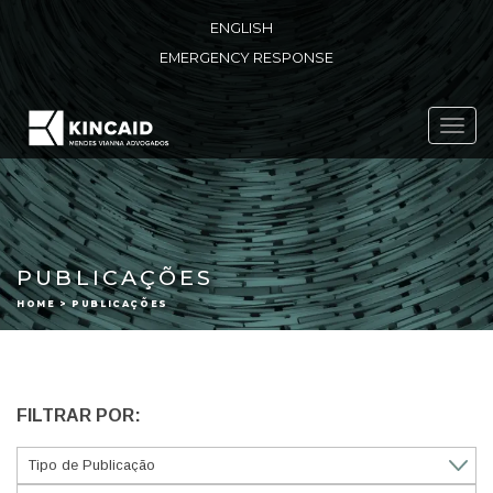
ENGLISH
EMERGENCY RESPONSE
Toggl
navig
PUBLICAÇÕES
HOME > PUBLICAÇÕES
FILTRAR POR: