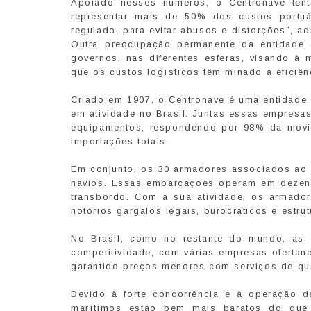
Apoiado nesses números, o Centronave tent
representar mais de 50% dos custos portuá
regulado, para evitar abusos e distorções”, ad
Outra preocupação permanente da entidade 
governos, nas diferentes esferas, visando à m
que os custos logísticos têm minado a eficiên
Criado em 1907, o Centronave é uma entidade 
em atividade no Brasil. Juntas essas empresa
equipamentos, respondendo por 98% da movi
importações totais.
Em conjunto, os 30 armadores associados ao C
navios. Essas embarcações operam em dezena
transbordo. Com a sua atividade, os armador
notórios gargalos legais, burocráticos e estrut
No Brasil, como no restante do mundo, as
competitividade, com várias empresas ofertand
garantido preços menores com serviços de qua
Devido à forte concorrência e à operação d
marítimos estão bem mais baratos do que 