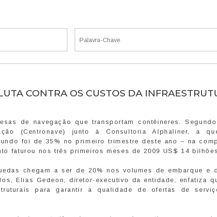
 LUTA CONTRA OS CUSTOS DA INFRAESTRUT
resas de navegação que transportam contêineres. Segund
ão (Centronave) junto à Consultoria Alphaliner, a q
undo foi de 35% no primeiro trimestre deste ano – na com
to faturou nos três primeiros meses de 2009 US$ 14 bilhões
 quedas chegam a ser de 20% nos volumes de embarque e 
os, Elias Gedeon, diretor-executivo da entidade, enfatiza 
ruturais para garantir a qualidade de ofertas de servi