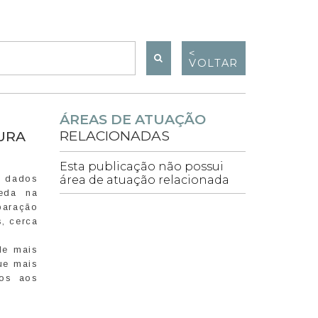
<
VOLTAR
ÁREAS DE ATUAÇÃO
RELACIONADAS
URA
Esta publicação não possui
o dados
área de atuação relacionada
ueda na
paração
, cerca
de mais
que mais
ços aos