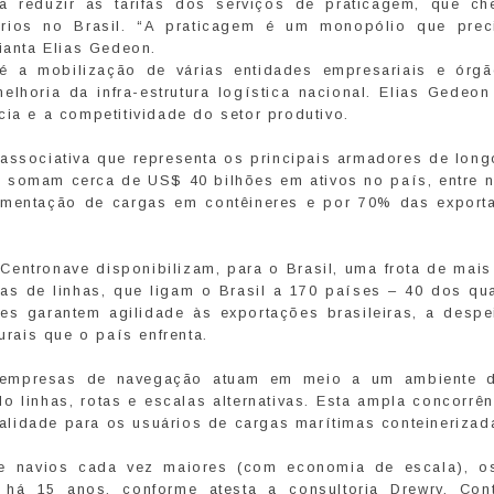
a reduzir as tarifas dos serviços de praticagem, que c
rios no Brasil. “A praticagem é um monopólio que prec
ianta Elias Gedeon.
é a mobilização de várias entidades empresariais e órg
elhoria da infra-estrutura logística nacional. Elias Gedeo
cia e a competitividade do setor produtivo.
associativa que representa os principais armadores de long
s somam cerca de US$ 40 bilhões em ativos no país, entre n
mentação de cargas em contêineres e por 70% das export
entronave disponibilizam, para o Brasil, uma frota de mais
s de linhas, que ligam o Brasil a 170 países – 40 dos qu
es garantem agilidade às exportações brasileiras, a despe
urais que o país enfrenta.
 empresas de navegação atuam em meio a um ambiente d
o linhas, rotas e escalas alternativas. Esta ampla concorrê
lidade para os usuários de cargas marítimas conteinerizad
e navios cada vez maiores (com economia de escala), os
há 15 anos, conforme atesta a consultoria Drewry. Con