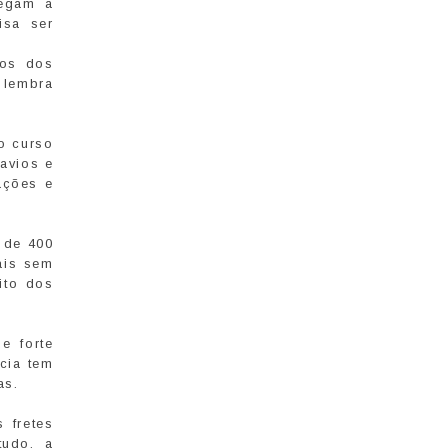
hegam a
isa ser
ãos dos
n lembra
o curso
avios e
ações e
 de 400
ais sem
ito dos
e forte
ncia tem
as.
 fretes
tudo, a