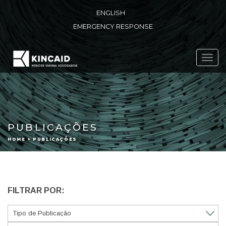
ENGLISH
EMERGENCY RESPONSE
Toggl
navig
PUBLICAÇÕES
HOME > PUBLICAÇÕES
FILTRAR POR: