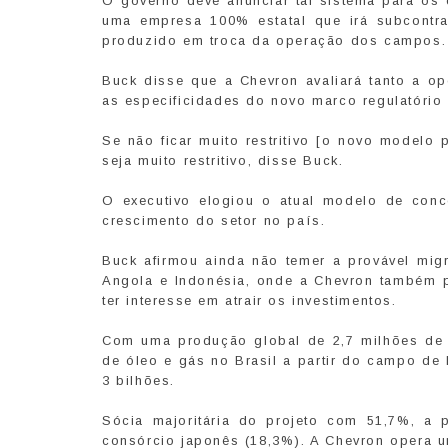
O governo deve anunciar tal sistema para os
uma empresa 100% estatal que irá subcontra
produzido em troca da operação dos campos. 
Buck disse que a Chevron avaliará tanto a o
as especificidades do novo marco regulatório 
Se não ficar muito restritivo [o novo modelo 
seja muito restritivo, disse Buck.
O executivo elogiou o atual modelo de conc
crescimento do setor no país.
Buck afirmou ainda não temer a provável mig
Angola e Indonésia, onde a Chevron também 
ter interesse em atrair os investimentos.
Com uma produção global de 2,7 milhões de ba
de óleo e gás no Brasil a partir do campo de
3 bilhões.
Sócia majoritária do projeto com 51,7%, a 
consórcio japonês (18,3%). A Chevron opera u