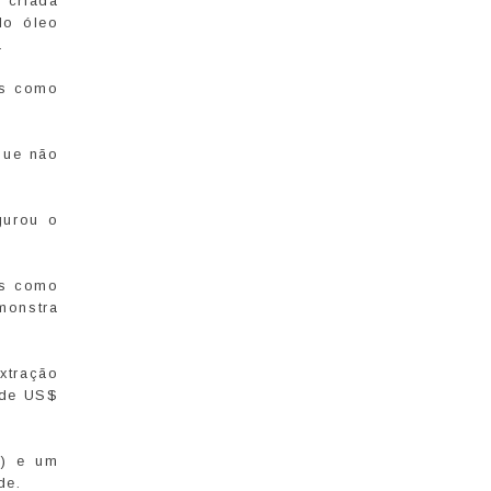
 criada
do óleo
.
as como
 que não
gurou o
es como
monstra
xtração
 de US$
%) e um
de.