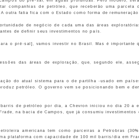
 campos do pré-sal, em águas profundas. Pelo modelo, será
tar companhias de petróleo, que receberão uma parcela 
A outra fatia fica com o Estado como forma de remuneração
portunidade de negócio de cada uma das áreas exploratóri
antes de definir seus investimentos no país.
para o pré-sal], vamos investir no Brasil. Mas é importante
essões das áreas de exploração, que, segundo ele, asse
ração do atual sistema para o de partilha -usado em país
produz petróleo. O governo vem se posicionando bem e de
rris de petróleo por dia, a Chevron iniciou no dia 20 a e
 Frade, na bacia de Campos, que já consumiu investimentos
petroleira americana tem como parceiras a Petrobras (30
ma plataforma com capacidade de 100 mil barris/dia em Fra