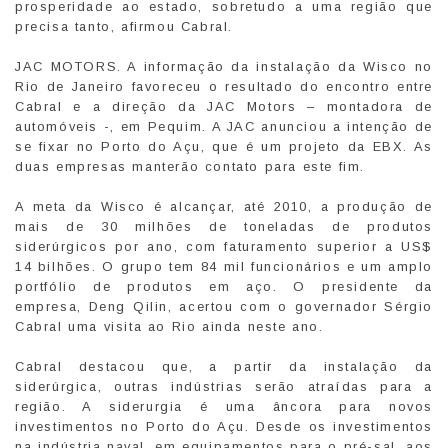
prosperidade ao estado, sobretudo a uma região que
precisa tanto, afirmou Cabral.
JAC MOTORS. A informação da instalação da Wisco no
Rio de Janeiro favoreceu o resultado do encontro entre
Cabral e a direção da JAC Motors – montadora de
automóveis -, em Pequim. A JAC anunciou a intenção de
se fixar no Porto do Açu, que é um projeto da EBX. As
duas empresas manterão contato para este fim.
A meta da Wisco é alcançar, até 2010, a produção de
mais de 30 milhões de toneladas de produtos
siderúrgicos por ano, com faturamento superior a US$
14 bilhões. O grupo tem 84 mil funcionários e um amplo
portfólio de produtos em aço. O presidente da
empresa, Deng Qilin, acertou com o governador Sérgio
Cabral uma visita ao Rio ainda neste ano.
Cabral destacou que, a partir da instalação da
siderúrgica, outras indústrias serão atraídas para a
região. A siderurgia é uma âncora para novos
investimentos no Porto do Açu. Desde os investimentos
na indústria naval, em equipamentos para o pré-sal, aos