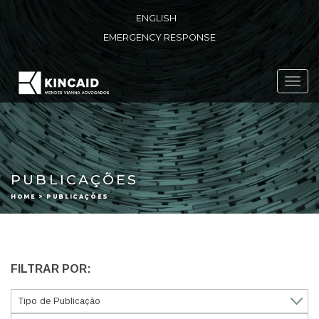
ENGLISH
EMERGENCY RESPONSE
Toggl
navig
PUBLICAÇÕES
HOME > PUBLICAÇÕES
FILTRAR POR: