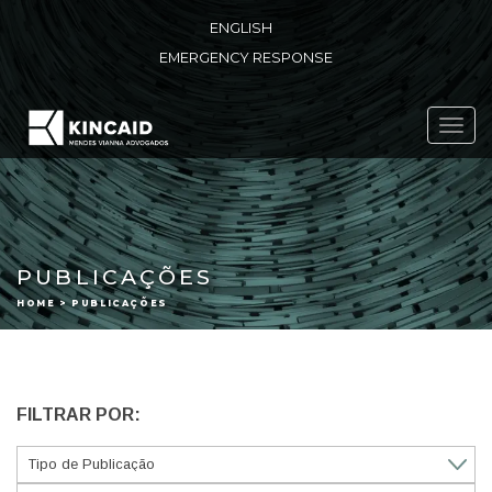
ENGLISH
EMERGENCY RESPONSE
Toggl
navig
PUBLICAÇÕES
HOME > PUBLICAÇÕES
FILTRAR POR: