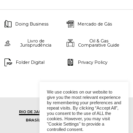
Doing Business
Mercado de Gás
Livro de
Oil & Gas
Jurisprudência
Comparative Guide
Folder Digital
Privacy Policy
We use cookies on our website to
give you the most relevant experience
by remembering your preferences and
repeat visits. By clicking “Accept All”,
RIO DE JANEIRO
SÃO PAULO
you consent to the use of ALL the
cookies. However, you may visit
BRASÍLIA
VITÓRIA
"Cookie Settings" to provide a
controlled consent.