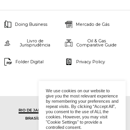
Doing Business
Mercado de Gás
Livro de
Oil & Gas
Jurisprudência
Comparative Guide
Folder Digital
Privacy Policy
We use cookies on our website to
give you the most relevant experience
by remembering your preferences and
repeat visits. By clicking “Accept All”,
RIO DE JANEIRO
SÃO PAULO
you consent to the use of ALL the
cookies. However, you may visit
BRASÍLIA
VITÓRIA
"Cookie Settings" to provide a
controlled consent.