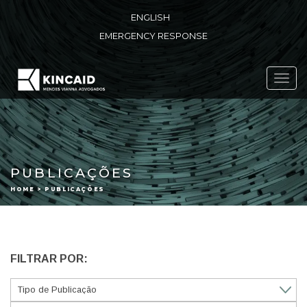
ENGLISH
EMERGENCY RESPONSE
Toggl
navig
PUBLICAÇÕES
HOME > PUBLICAÇÕES
FILTRAR POR: