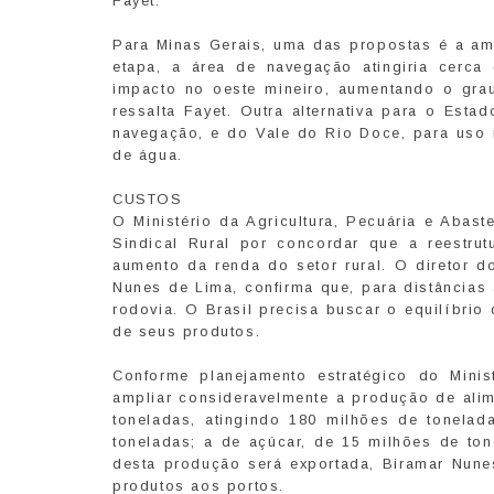
Fayet.
Para Minas Gerais, uma das propostas é a amp
etapa, a área de navegação atingiria cerca
impacto no oeste mineiro, aumentando o grau 
ressalta Fayet. Outra alternativa para o Esta
navegação, e do Vale do Rio Doce, para uso m
de água.
CUSTOS
O Ministério da Agricultura, Pecuária e Abas
Sindical Rural por concordar que a reestru
aumento da renda do setor rural. O diretor do
Nunes de Lima, confirma que, para distâncias
rodovia. O Brasil precisa buscar o equilíbrio
de seus produtos.
Conforme planejamento estratégico do Minis
ampliar consideravelmente a produção de alim
toneladas, atingindo 180 milhões de tonela
toneladas; a de açúcar, de 15 milhões de ton
desta produção será exportada, Biramar Nun
produtos aos portos.