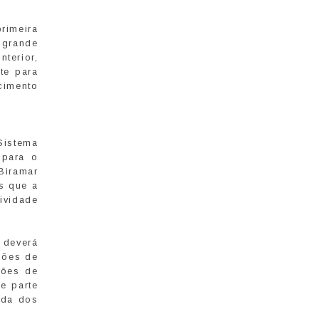
rimeira
 grande
terior,
nte para
cimento
Sistema
 para o
 Biramar
s que a
tividade
 deverá
hões de
hões de
e parte
ada dos