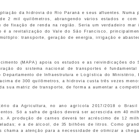
liação da hidrovia do Rio Paraná e seus afluentes. Numa p
 de 2 mil quilômetros, abrangendo vários estados e com
de fixação de renda na região. Seria um verdadeiro mar in
do é a revitalização do Vale do São Francisco, principalme
últiplo: transporte, geração de energia, irrigação e abaste
tecimento (MAPA) apoia os estudos e as reivindicações do 
turação do sistema nacional de transportes é fundamental
 Departamento de Infraestrutura e Logística do Ministério,
 acima de 300 quilômetros, a hidrovia custa três vezes meno
 da sua matriz de transporte, de forma a aumentar a competi
tério da Agricultura, no ano agrícola 2017/2018 o Brasil
entos. Só a safra de grãos deverá ser acrescida em 40 mil
das. A produção de carnes deverá ter acréscimo de 12 mil
eladas; e a de álcool, de 35 bilhões de litros. Como grand
es chama a atenção para a necessidade de otimizar a cheg