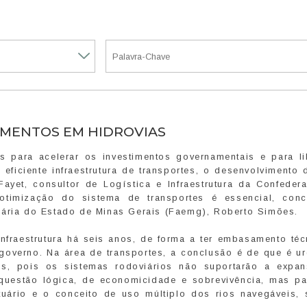
IMENTOS EM HIDROVIAS
 para acelerar os investimentos governamentais e para li
 eficiente infraestrutura de transportes, o desenvolvimento
Fayet, consultor de Logística e Infraestrutura da Confeder
 otimização do sistema de transportes é essencial, con
uária do Estado de Minas Gerais (Faemg), Roberto Simões.
nfraestrutura há seis anos, de forma a ter embasamento téc
 governo. Na área de transportes, a conclusão é de que é u
os, pois os sistemas rodoviários não suportarão a expa
questão lógica, de economicidade e sobrevivência, mas pa
uário e o conceito de uso múltiplo dos rios navegáveis, s