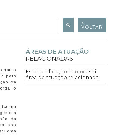
<
VOLTAR
ÁREAS DE ATUAÇÃO
RELACIONADAS
berar o
Esta publicação não possui
 do país
área de atuação relacionada
ação da
corda o
nico na
rgente a
nsão da
ra isso
alienta