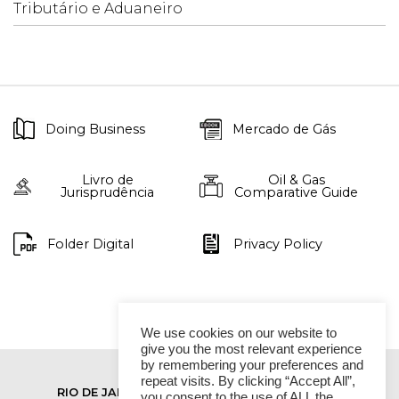
Tributário e Aduaneiro
Doing Business
Mercado de Gás
Livro de
Oil & Gas
Jurisprudência
Comparative Guide
Folder Digital
Privacy Policy
We use cookies on our website to
give you the most relevant experience
by remembering your preferences and
repeat visits. By clicking “Accept All”,
RIO DE JANEIRO
SÃO PAULO
you consent to the use of ALL the