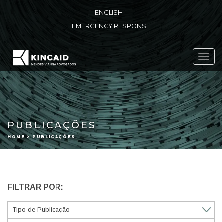
ENGLISH
EMERGENCY RESPONSE
Toggl
navig
PUBLICAÇÕES
HOME > PUBLICAÇÕES
FILTRAR POR: