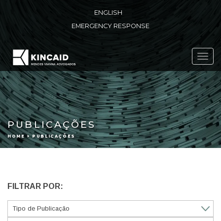
ENGLISH
EMERGENCY RESPONSE
Toggl
navig
PUBLICAÇÕES
HOME > PUBLICAÇÕES
FILTRAR POR: