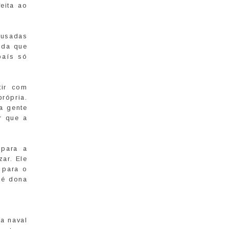
eita ao
 usadas
nda que
país só
tir com
rópria.
a gente
r que a
 para a
ar. Ele
 para o
 é dona
a naval