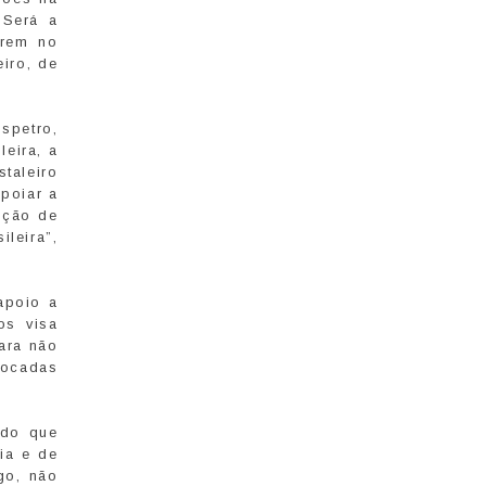
 Será a
arem no
iro, de
spetro,
leira, a
taleiro
poiar a
ução de
leira”,
apoio a
os visa
ara não
locadas
ndo que
ia e de
go, não