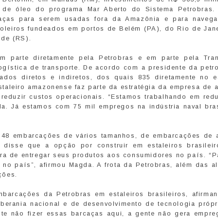
e de óleo do programa Mar Aberto do Sistema Petrobras.
rcaças para serem usadas fora da Amazônia e para naveg
roleiros fundeados em portos de Belém (PA), do Rio de Jane
nde (RS).
m parte diretamente pela Petrobras e em parte pela Tran
gística de transporte. De acordo com a presidente da petro
dos diretos e indiretos, dos quais 835 diretamente no es
aleiro amazonense faz parte da estratégia da empresa de a
, reduzir custos operacionais. “Estamos trabalhando em red
a. Já estamos com 75 mil empregos na indústria naval brasi
ra 48 embarcações de vários tamanhos, de embarcações de 
 disse que a opção por construir em estaleiros brasileir
ra de entregar seus produtos aos consumidores no país. “P
 no país”, afirmou Magda. A frota da Petrobras, além das a
ções.
barcações da Petrobras em estaleiros brasileiros, afirma
oberania nacional e de desenvolvimento de tecnologia própr
te não fizer essas barcaças aqui, a gente não gera empre