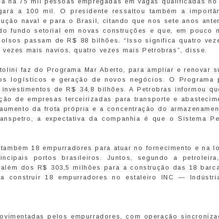
s já há 75 mil pessoas empregadas em vagas qualificadas no
ará a 100 mil. O presidente ressaltou também a importâ
ção naval e para o Brasil, citando que nos sete anos anter
 do fundo setorial em novas construções e que, em pouco 
lsos passam de R$ 88 bilhões. “Isso significa quatro vez
 vezes mais navios, quatro vezes mais Petrobras”, disse.
olini faz do Programa Mar Aberto, para ampliar e renovar s
tos logísticos e geração de novos negócios. O Programa 
investimentos de R$ 34,8 bilhões. A Petrobras informou qu
ção de empresas terceirizadas para transporte e abastecim
 aumento da frota própria e a concentração do armazenamen
ranspetro, a expectativa da companhia é que o Sistema Pe
 também 18 empurradores para atuar no fornecimento e na lo
cipais portos brasileiros. Juntos, segundo a petroleira
 além dos R$ 303,5 milhões para a construção das 18 barc
a construir 18 empurradores no estaleiro INC — Indústri
movimentadas pelos empurradores, com operação sincroniz