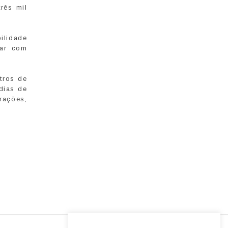
rês mil
ilidade
rar com
tros de
dias de
ações,