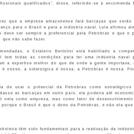
issionais qualificados”, disse, referindo-se à encomenda f
a vez que a empresa amazonense fará barcaças que serão
nço para o Brasil e para a indústria naval. Lula afirmou ai
s deve ser sempre a preferencial pela Petrobras e que o 
o que não sabe fazer.
endadas, o Estaleiro Bertolini está habilitado a compe
l tem todas as condições para ter uma indústria naval p
am a expertise melhor do que de onde a gente importava, 
o é nosso, a siderúrgica é nossa, a Petrobras é nossa. Po
ia de usar o potencial da Petrobras como estratégicos
dasse as barcaças em outro país, ela poderia até economiz
 só nela como empresa, mas como fator de desenvolvimento
l, porque o Brasil é que o dono da Petrobras, e não ela que
roleira têm sido fundamentais para a reativação da indústri