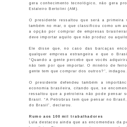
gera conhecimento tecnológico, não gera prof
Estaleiro Bertolini (AM).
O presidente ressaltou que será a primeir
também no mar, o que classificou como um ava
a opção por comprar de empresas brasileira
deve importar aquilo que não produz ou aquil
Ele disse que, no caso das barcaças encom
qualquer empresa estrangeira e que o Brasi
“Quando a gente percebe que vocês adquirir
não tem por que importar. O minério de ferr
gente tem que comprar dos outros?”, indagou.
O presidente defendeu também a importânc
economia brasileira, citando que, se encomen
ressaltou que a petroleira não pode pensar
Brasil. “A Petrobras tem que pensar no Brasi
do Brasil”, declarou.
Rumo aos 100 mil trabalhadores
Lula destacou ainda que as encomendas da pet