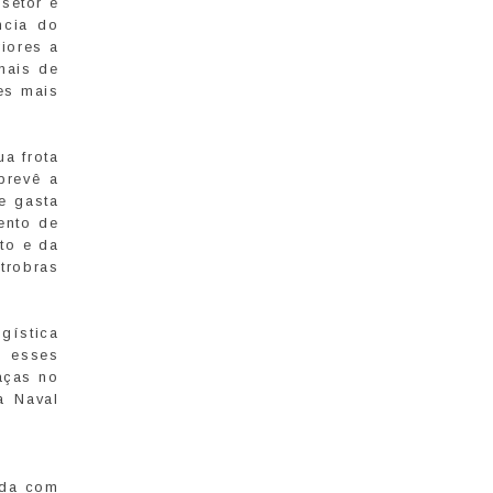
 setor e
ncia do
iores a
mais de
es mais
ua frota
prevê a
e gasta
ento de
to e da
trobras
gística
, esses
aças no
a Naval
ada com