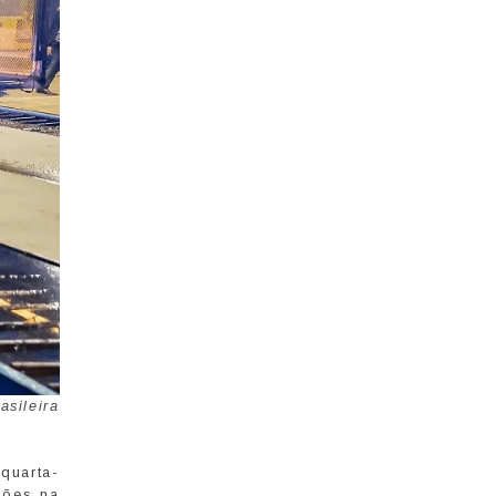
sileira
quarta-
hões na