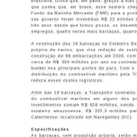
brasileira. Disse que, em parte, graças a ela
que sonha que, em breve, esse número cheg
Fundo da Marinha Mercante (FMM) para a produ
seu governo foram investidos R$ 22 bilhões
três anos desde que tomou posse, os desembo
empregos, quatro vezes mais barcaças, quatro
A construção das 18 barcaças no Estaleiro Bet
própria de navios, que visa redução de cus
construção de 96 embarcações até 2030, com 
cerca de R$ 300 milhões por ano na contrata
bunker nos principais portos do país. Com o
distribuição do combustível marítimo pela T
reduza esses custos logísticos.
Além das 18 barcaças, a Transpetro contratou
do combustível marítimo em alguns dos prin
investimentos somam R$ 628 milhões, sendo,
estaleiro amazonense, R$ 325,3 milhões par
Catarinense, localizado em Navegantes (SC).
Especificações
As barcaças, sem propulsão própria, serão 