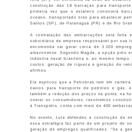
construção das 18 barcaças para transport
primeira vez que o estaleiro construirá ba
oceano, transportado óleo para abastecer pet
Santos (SP), de Paranaguá (PR) e de Rio Gra
A contratação das embarcações será feita e
subsidiária da empresa responsável por sua lo
encomenda vai gerar cerca de 3.300 emprega
amazonense. Segundo Magda, a opção pelo est
indústria naval brasileira e, ao mesmo tempo
custos, geração de riqueza e geração de rend
afirmou.
Ela explicou que a Petrobras tem em cartei
navios para transporte de petróleo e gás, e
também a redução dos preços na ponta, na ho
onerar os consumidores, resolvemos construir
à Transpetro, conta com mais de 400 embarca
No evento, Lula defendeu a construção de em
essa estratégia faz parte de um projeto de s
geração de empregos qualificados. “Se a gen