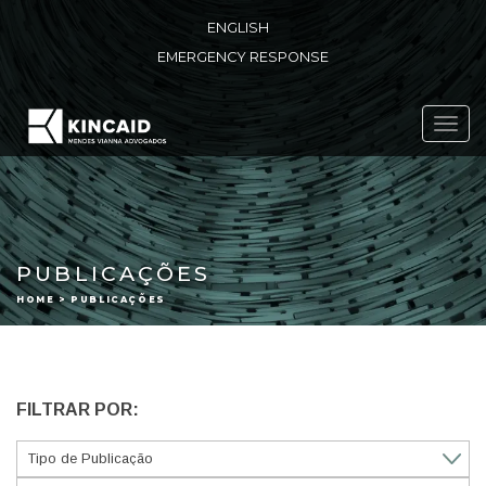
ENGLISH
EMERGENCY RESPONSE
Toggl
navig
PUBLICAÇÕES
HOME > PUBLICAÇÕES
FILTRAR POR: