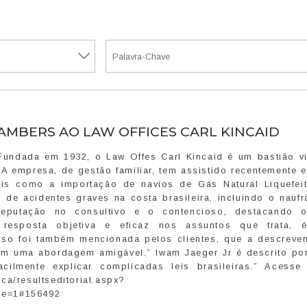
AMBERS AO LAW OFFICES CARL KINCAID
 Fundada em 1932, o Law Offes Carl Kincaid é um bastião v
 A empresa, de gestão familiar, tem assistido recentemente
ais como a importação de navios de Gás Natural Liquefei
 de acidentes graves na costa brasileira, incluindo o nauf
reputação no consultivo e o contencioso, destacando 
esposta objetiva e eficaz nos assuntos que trata, 
oso foi também mencionada pelos clientes, que a descrev
m uma abordagem amigável.” Iwam Jaeger Jr é descrito por
ilmente explicar complicadas leis brasileiras.” Acesse 
ca/resultseditorial.aspx?
pe=1#156492