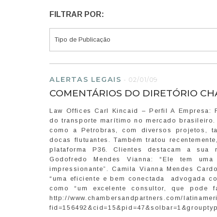
FILTRAR POR:
ALERTAS LEGAIS
-
02/01/09
COMENTÁRIOS DO DIRETÓRIO CH
Law Offices Carl Kincaid – Perfil A Empresa:
do transporte marítimo no mercado brasileiro.
como a Petrobras, com diversos projetos, t
docas flutuantes. Também tratou recentemente,
plataforma P36. Clientes destacam a sua 
Godofredo Mendes Vianna: “Ele tem uma r
impressionante”. Camila Vianna Mendes Card
“uma eficiente e bem conectada advogada co
como “um excelente consultor, que pode fac
http://www.chambersandpartners.com/latinameri
fid=156492&cid=15&pid=47&solbar=1&groupty