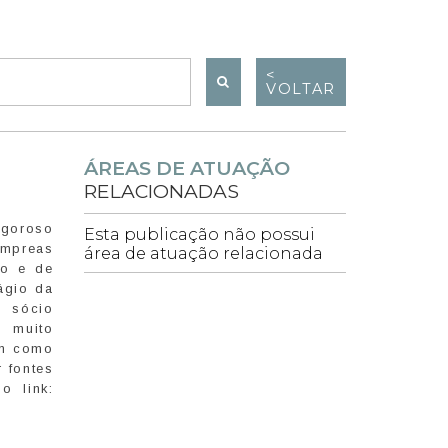
<
VOLTAR
ÁREAS DE ATUAÇÃO
RELACIONADAS
igoroso
Esta publicação não possui
 empreas
área de atuação relacionada
to e de
rágio da
o sócio
é muito
em como
 fontes
o link: