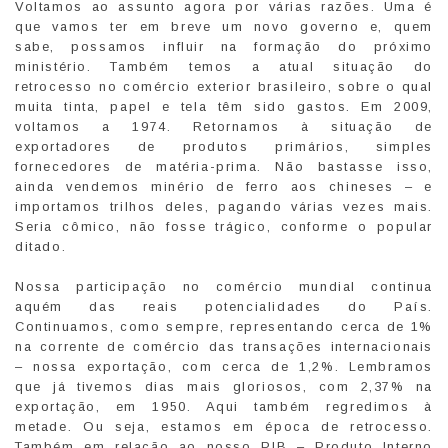
Voltamos ao assunto agora por várias razões. Uma é
que vamos ter em breve um novo governo e, quem
sabe, possamos influir na formação do próximo
ministério. Também temos a atual situação do
retrocesso no comércio exterior brasileiro, sobre o qual
muita tinta, papel e tela têm sido gastos. Em 2009,
voltamos a 1974. Retornamos à situação de
exportadores de produtos primários, simples
fornecedores de matéria-prima. Não bastasse isso,
ainda vendemos minério de ferro aos chineses – e
importamos trilhos deles, pagando várias vezes mais.
Seria cômico, não fosse trágico, conforme o popular
ditado.
Nossa participação no comércio mundial continua
aquém das reais potencialidades do País.
Continuamos, como sempre, representando cerca de 1%
na corrente de comércio das transações internacionais
– nossa exportação, com cerca de 1,2%. Lembramos
que já tivemos dias mais gloriosos, com 2,37% na
exportação, em 1950. Aqui também regredimos à
metade. Ou seja, estamos em época de retrocesso.
Também em relação ao nosso PIB – Produto Interno