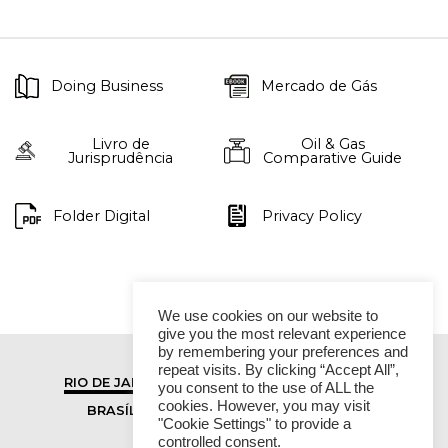
Doing Business
Mercado de Gás
Livro de
Oil & Gas
Jurisprudência
Comparative Guide
Folder Digital
Privacy Policy
We use cookies on our website to
give you the most relevant experience
by remembering your preferences and
repeat visits. By clicking “Accept All”,
RIO DE JANEIRO
SÃO PAULO
you consent to the use of ALL the
cookies. However, you may visit
BRASÍLIA
VITÓRIA
"Cookie Settings" to provide a
controlled consent.