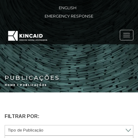
ENGLISH
EMERGENCY RESPONSE
Toggl
navig
PUBLICAÇÕES
HOME > PUBLICAÇÕES
FILTRAR POR: