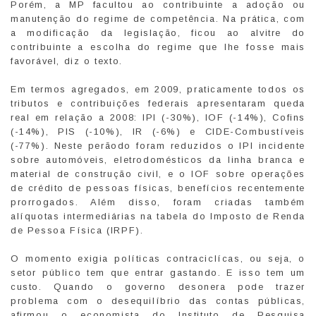
Porém, a MP facultou ao contribuinte a adoção ou
manutenção do regime de competência. Na prática, com
a modificação da legislação, ficou ao alvitre do
contribuinte a escolha do regime que lhe fosse mais
favorável, diz o texto.
Em termos agregados, em 2009, praticamente todos os
tributos e contribuições federais apresentaram queda
real em relação a 2008: IPI (-30%), IOF (-14%), Cofins
(-14%), PIS (-10%), IR (-6%) e CIDE-Combustíveis
(-77%). Neste perãodo foram reduzidos o IPI incidente
sobre automóveis, eletrodomésticos da linha branca e
material de construção civil, e o IOF sobre operações
de crédito de pessoas físicas, benefícios recentemente
prorrogados. Além disso, foram criadas também
alíquotas intermediárias na tabela do Imposto de Renda
de Pessoa Física (IRPF).
O momento exigia políticas contraciclícas, ou seja, o
setor público tem que entrar gastando. E isso tem um
custo. Quando o governo desonera pode trazer
problema com o desequilíbrio das contas públicas,
afirmou o economista do Instituto de Pesquisa