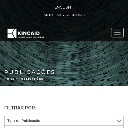
ENGLISH
EMERGENCY RESPONSE
Toggl
navig
PUBLICAÇÕES
HOME > PUBLICAÇÕES
FILTRAR POR: