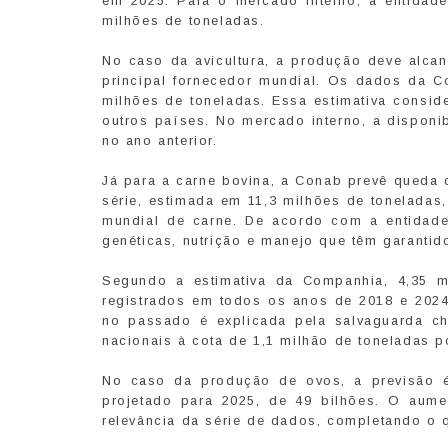
em 2025. Para o mercado interno, a entida
milhões de toneladas.
No caso da avicultura, a produção deve alca
principal fornecedor mundial. Os dados da 
milhões de toneladas. Essa estimativa consid
outros países. No mercado interno, a disponi
no ano anterior.
Já para a carne bovina, a Conab prevê queda
série, estimada em 11,3 milhões de toneladas
mundial de carne. De acordo com a entidade
genéticas, nutrição e manejo que têm garantid
Segundo a estimativa da Companhia, 4,35 m
registrados em todos os anos de 2018 e 2024,
no passado é explicada pela salvaguarda ch
nacionais à cota de 1,1 milhão de toneladas 
No caso da produção de ovos, a previsão é
projetado para 2025, de 49 bilhões. O aume
relevância da série de dados, completando o q