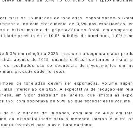
de prevê aumento de 3,4% no consumo, com aproximadamen
nçar mais de 16 milhões de toneladas, consolidando o Bras
Companhia indicam crescimento de 3,6% nas exportações, c
era o baixo impacto da gripe aviária no Brasil em compara
bilidade prevista é de 10,85 milhões de toneladas, 1,8% a m
 de 5,3% em relação a 2025, mas com a segunda maior prod
, atrás apenas de 2025, quando o Brasil se tornou o maior p
, os resultados são consequência de investimentos em me
o mais produtividade no setor.
ilhões de toneladas devem ser exportadas, volume super
 mas inferior ao de 2025. A expectativa de redução em rel
inesa, em vigor desde 1° de janeiro, que limitou as expo
por ano, com sobretaxa de 55% ao que exceder esse volume.
 de 51,2 bilhões de unidades, com alta de 4,6% em rel
nto da disponibilidade para o mercado interno é outro p
uadro favorável para a avicultura nacional.