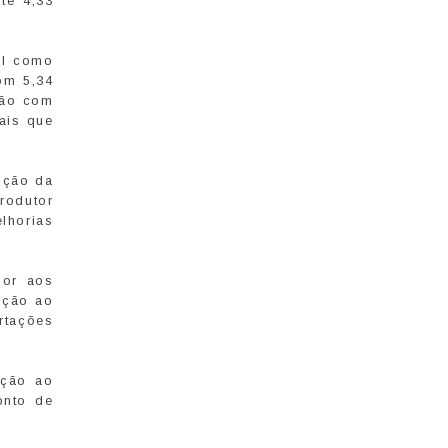
te 4,33
il como
om 5,34
ção com
ais que
ução da
rodutor
lhorias
ior aos
ação ao
rtações
ação ao
onto de