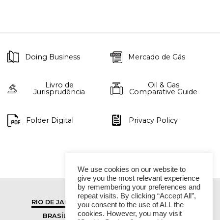
Doing Business
Mercado de Gás
Livro de
Oil & Gas
Jurisprudência
Comparative Guide
Folder Digital
Privacy Policy
We use cookies on our website to
give you the most relevant experience
by remembering your preferences and
repeat visits. By clicking “Accept All”,
RIO DE JANEIRO
SÃO PAULO
you consent to the use of ALL the
cookies. However, you may visit
BRASÍLIA
VITÓRIA