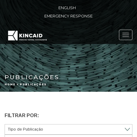
ENGLISH
EMERGENCY RESPONSE
Toggl
navig
PUBLICAÇÕES
HOME > PUBLICAÇÕES
FILTRAR POR: