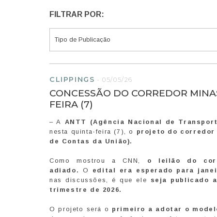
FILTRAR POR:
CLIPPINGS
-
05/05/26
CONCESSÃO DO CORREDOR MINAS
FEIRA (7)
– A
ANTT (Agência Nacional de Transport
nesta quinta-feira (7), o
projeto do corredor
de Contas da União).
Como mostrou a CNN,
o leilão do cor
adiado.
O
edital era esperado para jane
nas discussões, é que ele
seja publicado 
trimestre de 2026.
O projeto será o
primeiro a adotar o mode