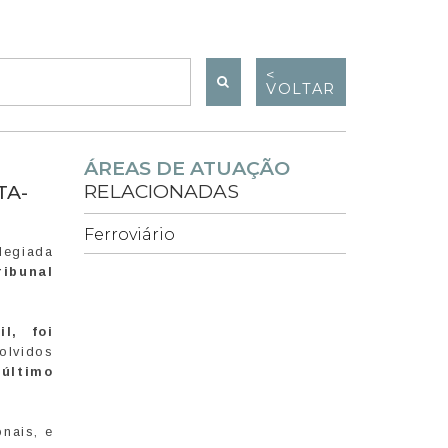
<
VOLTAR
ÁREAS DE ATUAÇÃO
RELACIONADAS
TA-
Ferroviário
olegiada
ribunal
l, foi
olvidos
 último
onais, e