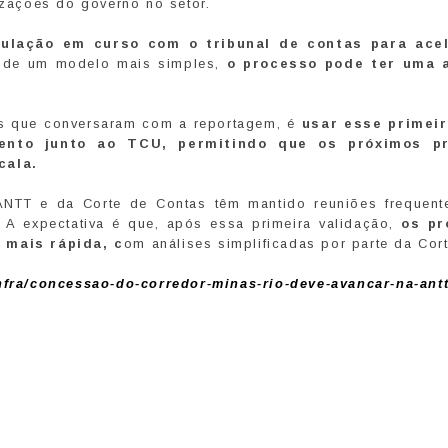
izações do governo no setor.
culação em curso com o tribunal de contas para ace
ar de um modelo mais simples,
o processo pode ter uma 
es que conversaram com a reportagem, é
usar esse primei
ento junto ao TCU, permitindo que os próximos pr
cala.
 ANTT e da Corte de Contas têm mantido reuniões frequent
. A expectativa é que, após essa primeira validação,
os pr
mais rápida, c
om análises simplificadas por parte da Cort
nfra/concessao-do-corredor-minas-rio-deve-avancar-na-antt