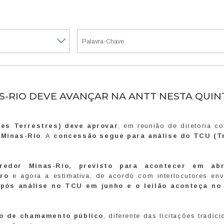
-RIO DEVE AVANÇAR NA ANTT NESTA QUIN
es Terrestres) deve aprovar
, em reunião de diretoria c
 Minas-Rio
. A
concessão segue para análise do TCU (T
redor Minas-Rio, previsto para acontecer em abri
iro
e agora a estimativa, de acordo com interlocutores env
após análise no TCU em junho e o leilão aconteça no
lo de chamamento público
, diferente das licitações tradici