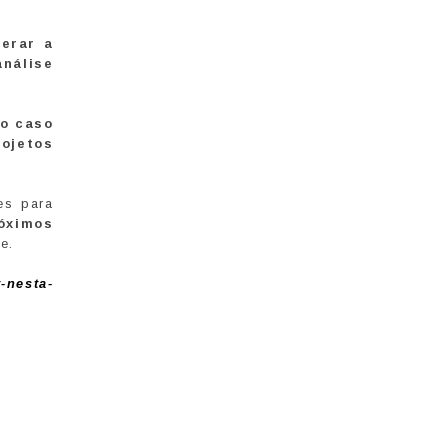
lerar a
análise
ro caso
ojetos
es para
óximos
e.
-nesta-