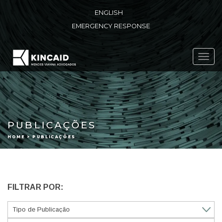
ENGLISH
EMERGENCY RESPONSE
Toggl
navig
PUBLICAÇÕES
HOME > PUBLICAÇÕES
FILTRAR POR: