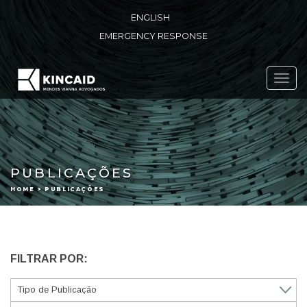
ENGLISH
EMERGENCY RESPONSE
Toggl
navig
PUBLICAÇÕES
HOME > PUBLICAÇÕES
FILTRAR POR: