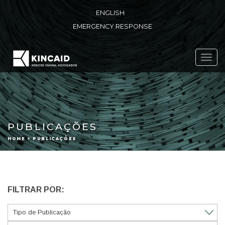
ENGLISH
EMERGENCY RESPONSE
Toggl
navig
PUBLICAÇÕES
HOME > PUBLICAÇÕES
FILTRAR POR: