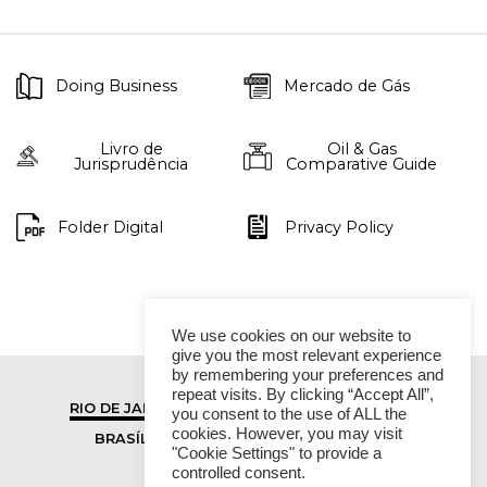
Doing Business
Mercado de Gás
Livro de
Oil & Gas
Jurisprudência
Comparative Guide
Folder Digital
Privacy Policy
We use cookies on our website to
give you the most relevant experience
by remembering your preferences and
repeat visits. By clicking “Accept All”,
RIO DE JANEIRO
SÃO PAULO
you consent to the use of ALL the
cookies. However, you may visit
BRASÍLIA
VITÓRIA
"Cookie Settings" to provide a
controlled consent.