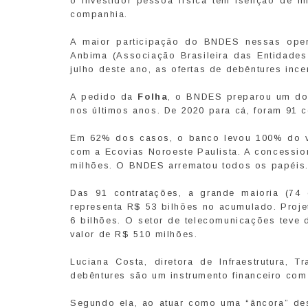
o investidor pessoa física tem isenção de I
companhia.
A maior participação do BNDES nessas ope
Anbima (Associação Brasileira das Entidade
julho deste ano, as ofertas de debêntures inc
A pedido da
Folha
, o BNDES preparou um do
nos últimos anos. De 2020 para cá, foram 91 
Em 62% dos casos, o banco levou 100% do va
com a Ecovias Noroeste Paulista. A concessio
milhões. O BNDES arrematou todos os papéis
Das 91 contratações, a grande maioria (74 
representa R$ 53 bilhões no acumulado. Proje
6 bilhões. O setor de telecomunicações teve
valor de R$ 510 milhões.
Luciana Costa, diretora de Infraestrutura,
debêntures são um instrumento financeiro com
Segundo ela, ao atuar como uma “âncora” de