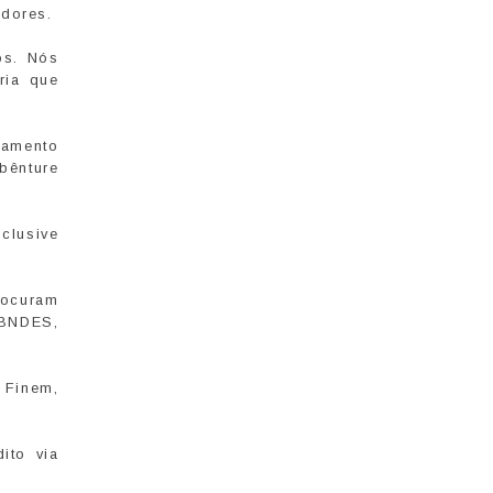
idores.
os. Nós
ria que
iamento
bênture
clusive
rocuram
 BNDES,
a Finem,
ito via