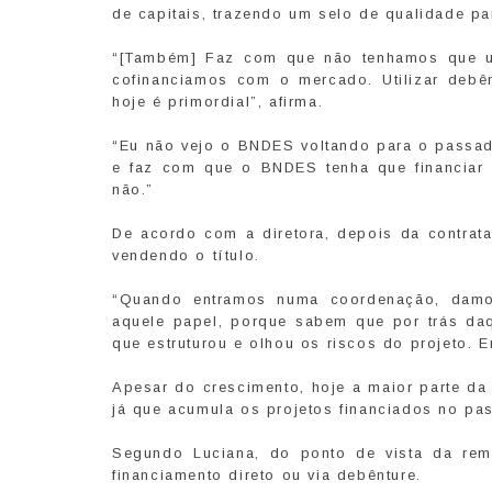
de capitais, trazendo um selo de qualidade pa
“[Também] Faz com que não tenhamos que us
cofinanciamos com o mercado. Utilizar debênt
hoje é primordial”, afirma.
“Eu não vejo o BNDES voltando para o passado
e faz com que o BNDES tenha que financiar u
não.”
De acordo com a diretora, depois da contrat
vendendo o título.
“Quando entramos numa coordenação, damos
aquele papel, porque sabem que por trás da
que estruturou e olhou os riscos do projeto. E
Apesar do crescimento, hoje a maior parte da 
já que acumula os projetos financiados no pa
Segundo Luciana, do ponto de vista da remu
financiamento direto ou via debênture.