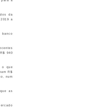
 para a
ados da
 2019 a
o banco
ecentes
 R$ 940
, o que
omam R$
co, num
 que as
mercado