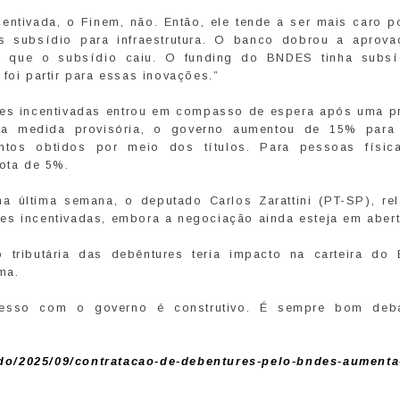
centivada, o Finem, não. Então, ele tende a ser mais caro p
 subsídio para infraestrutura. O banco dobrou a aprov
do que o subsídio caiu. O funding do BNDES tinha subsí
foi partir para essas inovações.”
es incentivadas entrou em compasso de espera após uma p
ia medida provisória, o governo aumentou de 15% par
ntos obtidos por meio dos títulos. Para pessoas físic
uota de 5%.
 última semana, o deputado Carlos Zarattini (PT-SP), rel
es incentivadas, embora a negociação ainda esteja em abert
tributária das debêntures teria impacto na carteira do
ma.
esso com o governo é construtivo. É sempre bom deb
do/2025/09/contratacao-de-debentures-pelo-bndes-aumenta