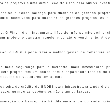
ra os projetos e uma diminuição do risco para outros invest
ar só o nosso balanço para financiar os grandes projet
ure incentivada para financiar os grandes projetos, eu di
. O Finem é um instrumento ilíquido, não permite cofinanc
m projeto e carregar aquele ativo até o vencimento. A de
ação, o BNDES pode fazer a melhor gestão da debênture, in
 mais segurança para o mercado, mais investidores p
quele projeto tem um banco com a capacidade técnica do
ntão, mais investidores têm apetite.”
carteira de crédito do BNDES para infraestrutura ainda é vi
ssado, quando as debêntures não eram utilizadas.
neração do banco, não há diferença entre conceder créd