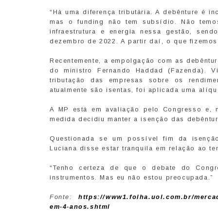
“Há uma diferença tributária. A debênture é in
mas o funding não tem subsídio. Não temos
infraestrutura e energia nessa gestão, sen
dezembro de 2022. A partir daí, o que fizemos 
Recentemente, a empolgação com as debêntur
do ministro Fernando Haddad (Fazenda). V
tributação das empresas sobre os rendime
atualmente são isentas, foi aplicada uma alíq
A MP está em avaliação pelo Congresso e, na
medida decidiu manter a isenção das debêntur
Questionada se um possível fim da isenção 
Luciana disse estar tranquila em relação ao te
“Tenho certeza de que o debate do Congr
instrumentos. Mas eu não estou preocupada.”
Fonte:
https://www1.folha.uol.com.br/merca
em-4-anos.shtml