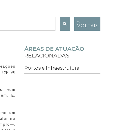
<
VOLTAR
ÁREAS DE ATUAÇÃO
RELACIONADAS
erações
Portos e Infraestrutura
e R$ 90
sil vem
nem. E,
como um
alor no
emplo—,