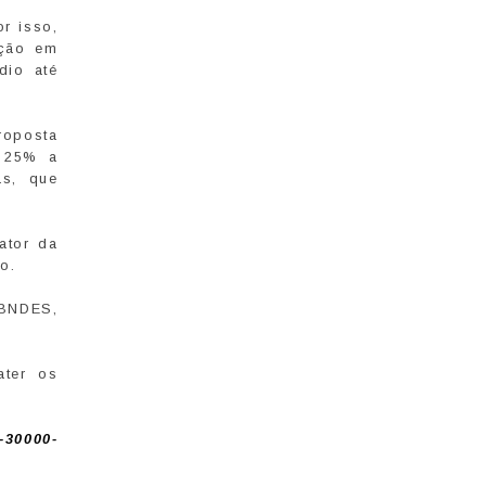
or isso,
ação em
dio até
roposta
a 25% a
as, que
ator da
o.
 BNDES,
ater os
-30000-