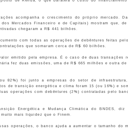
mposto de Renda, o que barateia o custo do financiamento
rações acompanha o crescimento do próprio mercado. D
s dos Mercados Financeiro e de Capitais) mostram que, de
entivadas chegaram a R$ 441 bilhões.
cumento com todas as operações de debêntures feitas pel
contratações que somaram cerca de R$ 60 bilhões.
lor emitido pela empresa. É o caso de duas transações r
nária fez duas emissões, uma de R$ 665 milhões e outra de
.
ou 82%) foi junto a empresas do setor de infraestrutura
tos de transição energética e clima foram 15 (ou 16%) e s
 duas operações com debêntures (2%) contratadas pelo ban
 Transição Energética e Mudança Climática do BNDES, diz
 muito mais liquidez que o Finem.
ssas operações, o banco ajuda a aumentar o tamanho do 