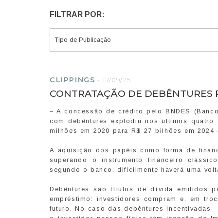
FILTRAR POR:
CLIPPINGS
-
17/09/25
CONTRATAÇÃO DE DEBÊNTURES P
– A concessão de crédito pelo BNDES (Banco
com debêntures explodiu nos últimos quatro
milhões em 2020 para R$ 27 bilhões em 2024
A aquisição dos papéis como forma de financi
superando o instrumento financeiro cláss
segundo o banco, dificilmente haverá uma vol
Debêntures são títulos de dívida emitidos 
empréstimo: investidores compram e, em tro
futuro. No caso das debêntures incentivadas 