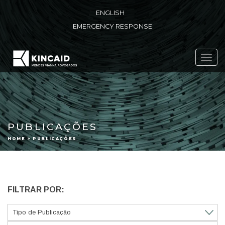
ENGLISH
EMERGENCY RESPONSE
Toggl
navig
PUBLICAÇÕES
HOME > PUBLICAÇÕES
FILTRAR POR: