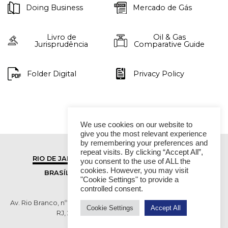
Doing Business
Mercado de Gás
Livro de
Oil & Gas
Jurisprudência
Comparative Guide
Folder Digital
Privacy Policy
We use cookies on our website to
give you the most relevant experience
by remembering your preferences and
repeat visits. By clicking “Accept All”,
RIO DE JANEIRO
SÃO PAULO
you consent to the use of ALL the
cookies. However, you may visit
BRASÍLIA
VITÓRIA
"Cookie Settings" to provide a
controlled consent.
Av. Rio Branco, nº 01, 14º andar - Ed. RB1- Centro, Rio de Janeiro -
Cookie Settings
Accept All
RJ, 20090-003 TEL (55 21) 2276 6200