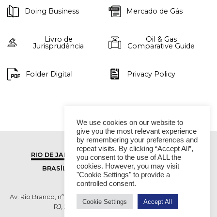
Doing Business
Mercado de Gás
Livro de
Oil & Gas
Jurisprudência
Comparative Guide
Folder Digital
Privacy Policy
We use cookies on our website to
give you the most relevant experience
by remembering your preferences and
repeat visits. By clicking “Accept All”,
RIO DE JANEIRO
SÃO PAULO
you consent to the use of ALL the
cookies. However, you may visit
BRASÍLIA
VITÓRIA
"Cookie Settings" to provide a
controlled consent.
Av. Rio Branco, nº 01, 14º andar - Ed. RB1- Centro, Rio de Janeiro -
Cookie Settings
Accept All
RJ, 20090-003 TEL (55 21) 2276 6200