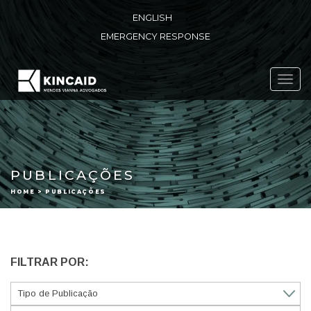
ENGLISH
EMERGENCY RESPONSE
Toggl
navig
PUBLICAÇÕES
HOME > PUBLICAÇÕES
FILTRAR POR: