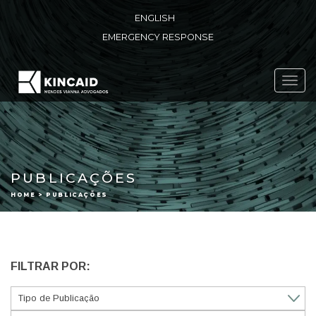
ENGLISH
EMERGENCY RESPONSE
Toggl
navig
PUBLICAÇÕES
HOME > PUBLICAÇÕES
FILTRAR POR: