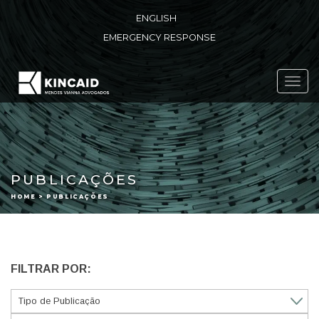
ENGLISH
EMERGENCY RESPONSE
Toggl
navig
PUBLICAÇÕES
HOME > PUBLICAÇÕES
FILTRAR POR: