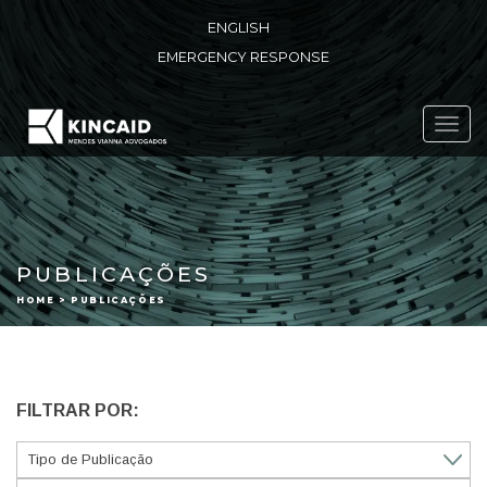
ENGLISH
EMERGENCY RESPONSE
Toggl
navig
PUBLICAÇÕES
HOME > PUBLICAÇÕES
FILTRAR POR: