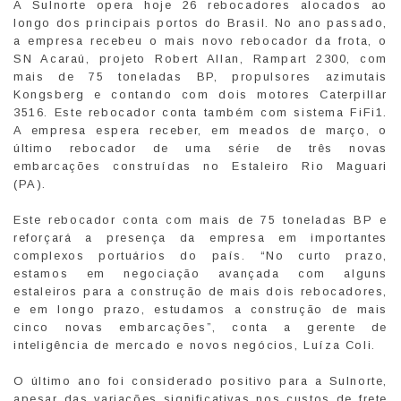
A Sulnorte opera hoje 26 rebocadores alocados ao
longo dos principais portos do Brasil. No ano passado,
a empresa recebeu o mais novo rebocador da frota, o
SN Acaraú, projeto Robert Allan, Rampart 2300, com
mais de 75 toneladas BP, propulsores azimutais
Kongsberg e contando com dois motores Caterpillar
3516. Este rebocador conta também com sistema FiFi1.
A empresa espera receber, em meados de março, o
último rebocador de uma série de três novas
embarcações construídas no Estaleiro Rio Maguari
(PA).
Este rebocador conta com mais de 75 toneladas BP e
reforçará a presença da empresa em importantes
complexos portuários do país. “No curto prazo,
estamos em negociação avançada com alguns
estaleiros para a construção de mais dois rebocadores,
e em longo prazo, estudamos a construção de mais
cinco novas embarcações”, conta a gerente de
inteligência de mercado e novos negócios, Luíza Coli.
O último ano foi considerado positivo para a Sulnorte,
apesar das variações significativas nos custos de frete