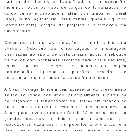
carteira de clientes é diversificada e em expansão.
Incluindo todos os tipos de cargas conteinerizadas no
longo curso e cabotagem, além dos grãos em geral
(soja, milho, açúcar etc.) fertilizantes, granéis líquidos
(combustíveis), cargas de projetos e automóveis em
navios ro/ro.
Cohen ressalta que as operações de apoio à indústria
offshore (reboque de embarcações e instalações
destinadas ao apoio de plataformas), apoio e reboque
de navios com problemas técnicos para locais seguros,
assistência em docagens e desencalhes exigem
coordenação rigorosa e padrões elevados de
segurança, o que a empresa segue fortalecendo.
A Saam Towage também vem apresentando crescimento
sólido ao longo dos anos, principalmente a partir da
aquisição de 21 rebocadores da Starnav em meados de
2023, que viabilizou a expansão das atividades da
Saam para novos portos no Brasil. “A empresa enxerga
grandes desafios no futuro, com a demanda por
rebocadores cada vez mais potentes e eficientes, e a
Saam vem se preparando para manter o pleno