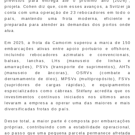
previstos para entrega até o próximo ano (2026)”,
projeta. Cohen diz que, com esses avanços, a Svitzer já
conta com uma operação de 23 rebocadores em todo o
país, mantendo uma frota moderna, eficiente e
preparada para atender às demandas dos portos onde
atua.
Em 2025, a frota da Camorim superou a marca de 150
embarcações ativas entre apoio portuário e offshore,
incluindo rebocadores azimutais e convencionais,
balsas, lanchas, LHs (manuseio de linhas e
amarrações), PSVs (transporte de suprimentos), AHTs
(manuseio de âncoras), OSRVs (combate a
derramamento de óleo), MPSVs (multipropósito), FSVs
(supridores de cargas rápidas), e equipamentos
especializados como cábreas. Stéfany acredita que os
investimentos contínuos iniciados nos últimos anos
levaram a empresa a operar uma das maiores e mais
diversificadas frotas do país.
Desse total, a maior parte é composta por embarcações
próprias, contribuindo com a estabilidade operacional,
ao passo que uma pequena parcela permanece afretada