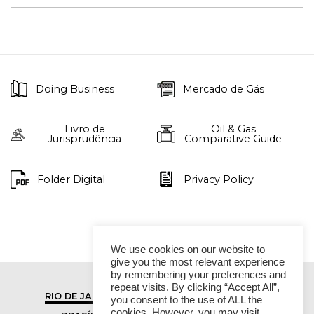
Doing Business
Mercado de Gás
Livro de
Oil & Gas
Jurisprudência
Comparative Guide
Folder Digital
Privacy Policy
We use cookies on our website to
give you the most relevant experience
by remembering your preferences and
repeat visits. By clicking “Accept All”,
RIO DE JANEIRO
SÃO PAULO
you consent to the use of ALL the
cookies. However, you may visit